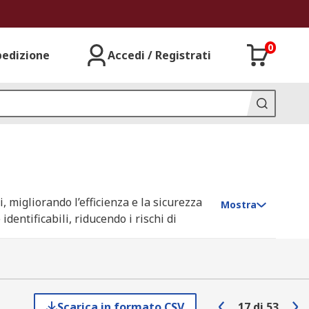
0
pedizione
Accedi / Registrati
, migliorando l’efficienza e la sicurezza
Mostra
dentificabili, riducendo i rischi di
e PVC
e
plastica
, acciaio inossidabile,
Scarica in formato CSV
17
di
53