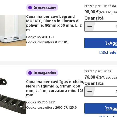
azioni temporanee o mobili.
Prezzo per 1 unità da 
In magazzino
za l’uso di utensili, perfette per applicazioni leggere.
98,00 €
(IVA esclusa
Canalina per cavi Legrand
Quantità
di fissaggio per esigenze specifiche e ambienti particolari.
MOSAIC, Bianco in Cloruro di
polivinile, 80mm x 50 mm, L. 2
m
Codice RS
481-193
Codice costruttore
0 756 01
Agg
iverse tecniche in base al contesto di installazione. Le solu
 preferite per installazioni più permanenti o personalizzat
Schede
Prezzo per 1 unità
In magazzino
iverse esigenze dei nostri clienti, offriamo varie opzioni di 
76,88 €
(IVA esclusa
a consegna standard, con tempi di spedizione che variano da 
Canalina per cavi Igus e-chain,
Quantità
Nero in Igumid G, 91mm x 50
essità specifiche.
mm, L. 1 m, curvatura min. 125
mm
Codice RS
756-9351
Codice costruttore
2600.07.125.0
Agg
lettriche include prodotti dei marchi più affidabili del sett