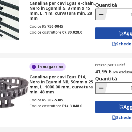
Canalina per cavi Igus e-chain,
Quantità
ente utilizzate per la gestione dei cavi elettrici in diversi
Nero in Igumid G, 37mm x 15
mm, L. 1 m, curvatura min. 28
mm
Codice RS
756-9045
Codice costruttore
07.30.028.0
Agg
Schede
Prezzo per 1 unità
In magazzino
41,95 €
(IVA esclusa
Canalina per cavi Igus E14,
Quantità
Nero in Igumid NB, 50mm x 25
naline
.
mm, L. 1000.00 mm, curvatura
min. 48 mm
ne passacavi
Codice RS
382-5385
Codice costruttore
E14.3.048.0
Agg
onibili in vari stili, con design prevalentemente rettangola
Schede
ariano a seconda dell’applicazione, tra cui: