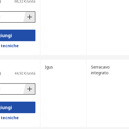
)
68,32 €/unità
iungi
 tecniche
Igus
Serracavo
integrato
)
44,92 €/unità
iungi
 tecniche