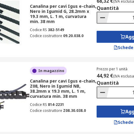
68,32 €
(IVA esclusa
Canalina per cavi Igus e-chain,
Quantità
Nero in Igumid G, 28.2mm x
19.3 mm, L. 1 m, curvatura
min. 38 mm
Codice RS
382-5149
Codice costruttore
09.20.038.0
Agg
Schede
Prezzo per 1 unità
In magazzino
44,92 €
(IVA esclusa
Canalina per cavi Igus e-chain,
Quantità
Z08, Nero in Igumid NB,
38.2mm x 19.3 mm, L. 1 m,
curvatura min. 38 mm
Codice RS
814-2231
Codice costruttore
Z08.30.038.0
Agg
Schede