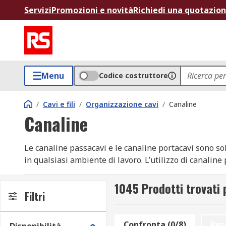
Servizi
Promozioni e novità
Richiedi una quotazio
Menu
Codice costruttore
/
Cavi e fili
/
Organizzazione cavi
/
Canaline
Canaline
Le canaline passacavi e le canaline portacavi sono solu
in qualsiasi ambiente di lavoro. L’utilizzo di canaline
inciampo e assicurando la conformità agli standard di
1045 Prodotti trovati 
La nostra gamma offre una selezione di canaline elettri
Filtri
alluminio
e altri metalli.
Confronta (0/8)
Res