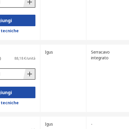
iungi
 tecniche
Igus
Serracavo
integrato
)
88,18 €/unità
iungi
 tecniche
Igus
-