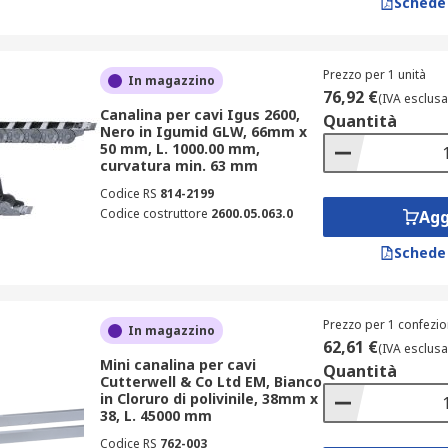
Schede
genza di gestione di cavi e fili.
Prezzo per 1 unità
In magazzino
76,92 €
(IVA esclusa
Canalina per cavi Igus 2600,
Quantità
Nero in Igumid GLW, 66mm x
50 mm, L. 1000.00 mm,
curvatura min. 63 mm
Codice RS
814-2199
Codice costruttore
2600.05.063.0
Agg
Schede
Prezzo per 1 confezio
In magazzino
62,61 €
(IVA esclusa
Mini canalina per cavi
Quantità
Cutterwell & Co Ltd EM, Bianco
in Cloruro di polivinile, 38mm x
38, L. 45000 mm
Codice RS
762-003