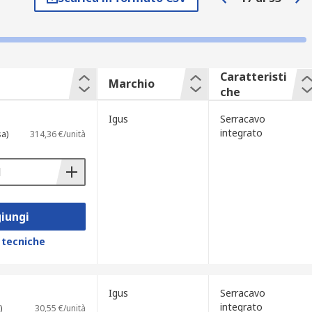
no sparsi su pavimenti e pareti, creando
one dei fili. La struttura robusta delle
Caratteristi
Marchio
che
Igus
Serracavo
integrato
sa)
314,36 €/unità
iungi
 tecniche
Igus
Serracavo
integrato
)
30,55 €/unità