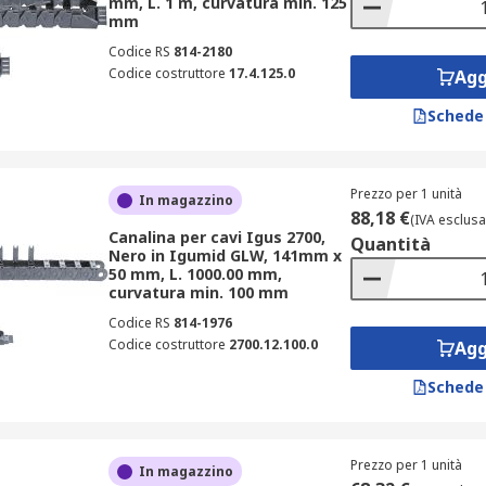
mm, L. 1 m, curvatura min. 125
mm
Codice RS
814-2180
Codice costruttore
17.4.125.0
Agg
Schede
Prezzo per 1 unità
In magazzino
88,18 €
(IVA esclusa
Canalina per cavi Igus 2700,
Quantità
Nero in Igumid GLW, 141mm x
50 mm, L. 1000.00 mm,
curvatura min. 100 mm
Codice RS
814-1976
Codice costruttore
2700.12.100.0
Agg
Schede
Prezzo per 1 unità
In magazzino