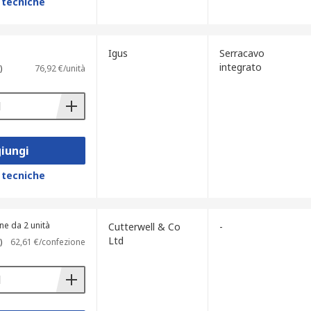
 tecniche
Igus
Serracavo
integrato
)
76,92 €/unità
iungi
 tecniche
ne da 2 unità
Cutterwell & Co
-
Ltd
)
62,61 €/confezione