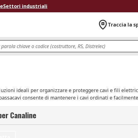
ne
Settori industriali
Traccia la s
zioni ideali per organizzare e proteggere cavi e fili elettrici
 passacavi consente di mantenere i cavi ordinati e facilmente i
 salute e sicurezza.
per Canaline
che e canaline per fili elettrici, realizzate in materiali
com
etta