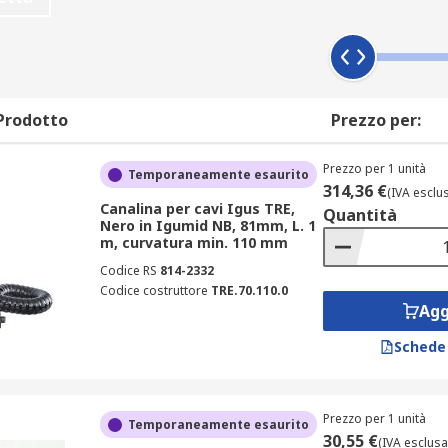
organizzazione e la protezione dei fili, evitando che rimanga
 ai cavi, le canaline facilitano la manutenzione e la sostituzi
anni da calpestio o caduta di oggetti.
Prodotto
Prezzo per:
Prezzo per 1 unità
Temporaneamente esaurito
314,36 €
(IVA esclu
r i sistemi di cablaggio e l’ambiente circostante, tra cui:
Canalina per cavi Igus TRE,
Quantità
Nero in Igumid NB, 81mm, L. 1
m, curvatura min. 110 mm
Codice RS
814-2332
Codice costruttore
TRE.70.110.0
Agg
Schede
Prezzo per 1 unità
Temporaneamente esaurito
30,55 €
(IVA esclusa