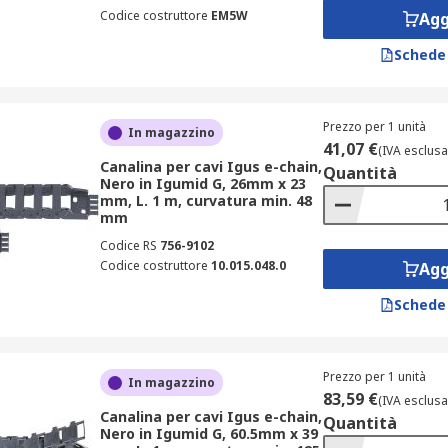
Codice costruttore
EM5W
Agg
Schede
Prezzo per 1 unità
In magazzino
41,07 €
(IVA esclusa
Canalina per cavi Igus e-chain,
Quantità
Nero in Igumid G, 26mm x 23
mm, L. 1 m, curvatura min. 48
mm
Codice RS
756-9102
Codice costruttore
10.015.048.0
Agg
Schede
Prezzo per 1 unità
In magazzino
83,59 €
(IVA esclusa
Canalina per cavi Igus e-chain,
Quantità
Nero in Igumid G, 60.5mm x 39