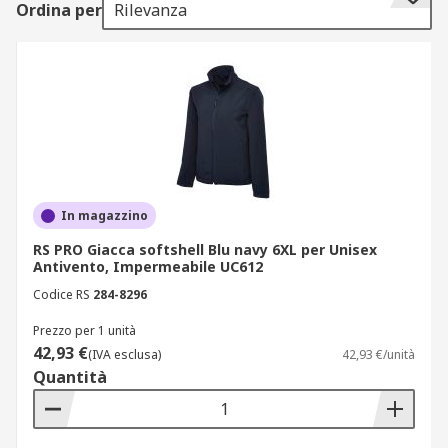
Ordina per
Rilevanza
protezione individuale (DPI).
Tipi di rivestimento
Sono disponibili molti tipi e stili di giacche da
lavoro o giubbotti in diverse misure, materiali, e
colori. Possono essere con cappuccio, trapuntati,
impermeabili o a prova di doccia. L'ambiente e
l'applicazione in cui vengono utilizzati gli
In magazzino
indumenti influenzano la scelta. Le due categorie
RS PRO Giacca softshell Blu navy 6XL per Unisex
principali sono:
Antivento, Impermeabile UC612
Codice RS
284-8296
I camici e le giacche per lavori generici sono usati
per fornire ulteriore calore in condizioni
Prezzo per 1 unità
42,93 €
atmosferiche più fredde o umide. I tipi di giacche
(IVA esclusa)
42,93 €/unità
Quantità
disponibili vanno dalle giacche a conchiglia
morbide più sottili, pile e giacche impermeabili
leggere per condizioni più miti. Per ambienti più