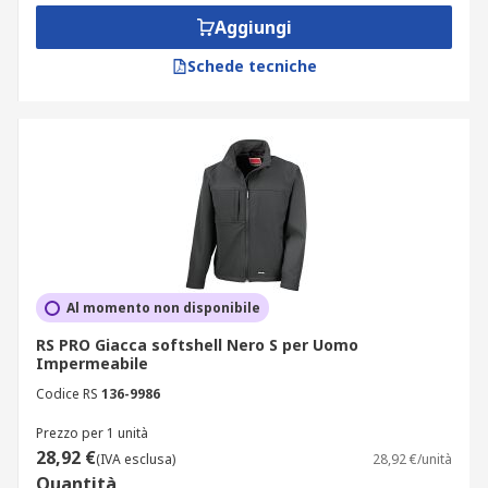
estremi, sono preferibili modelli per impieghi
Aggiungi
pesanti. Queste giacche includono giacche
invernali imbottite più spesse, bomber, giacche
Schede tecniche
con cappuccio, giacche impermeabili e antivento.
RS dispone di una vasta gamma di giacche e
camici da lavoro disponibili in molte misure da
alcuni dei marchi leader, come Helly Hansen,
DeWalt, Dickies, Scruffs per citarne alcuni e il
nostro marchio RS PRO.
Al momento non disponibile
RS PRO Giacca softshell Nero S per Uomo
Impermeabile
Codice RS
136-9986
Prezzo per 1 unità
28,92 €
(IVA esclusa)
28,92 €/unità
Quantità