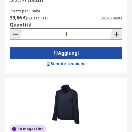
Codice RS
284-8281
Prezzo per 1 unità
39,66 €
(IVA esclusa)
39,66 €/unità
Quantità
Aggiungi
Schede tecniche
In magazzino