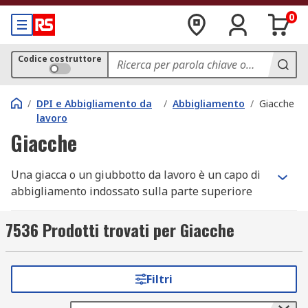
0
Codice costruttore
/
DPI e Abbigliamento da
/
Abbigliamento
/
Giacche
lavoro
Giacche
Una giacca o un giubbotto da lavoro è un capo di
abbigliamento indossato sulla parte superiore
del corpo. L'indumento è tipicamente lungo fino
alla vita o di media lunghezza con maniche che si
7536 Prodotti trovati per Giacche
fissano sulla parte anteriore con una cerniera
lampo o bottoni. L'esterno è progettato per
tenere caldo e per proteggere dagli elementi. Le
Filtri
giacche forniscono anche protezione negli
ambienti in cui è richiesto l'uso di dispositivi di