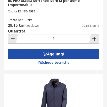
RS PRO Giacca softshell Nero M per Uomo
Impermeabile
Codice RS
136-9985
Prezzo per 1 unità
29,15 €
(IVA esclusa)
29,15 €/unità
Quantità
Aggiungi
Schede tecniche