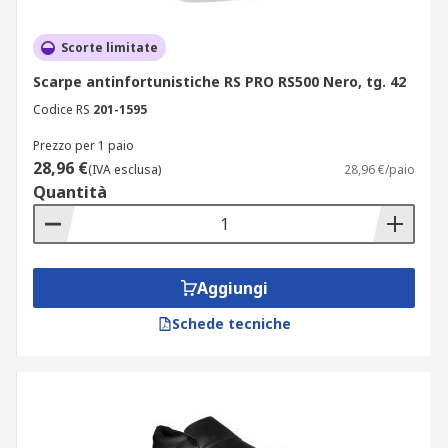
tra cui:
impermeabilità: essenziale per ambienti
Scorte limitate
umidi.
Scarpe antinfortunistiche RS PRO RS500 Nero, tg. 42
proprietà antiscivolo: garantiscono stabilità
Codice RS
201-1595
su superfici scivolose.
Prezzo per 1 paio
puntali di sicurezza: spesso in acciaio o
28,96 €
(IVA esclusa)
28,96 €/paio
materiali compositi per proteggere la punta
Quantità
del piede.
funzioni aggiuntive: resistenza agli
idrocarburi, isolamento termico e
Aggiungi
antistaticità.
Schede tecniche
Marchi disponibili e opzioni di
consegna
Per garantire la massima flessibilità e soddisfare