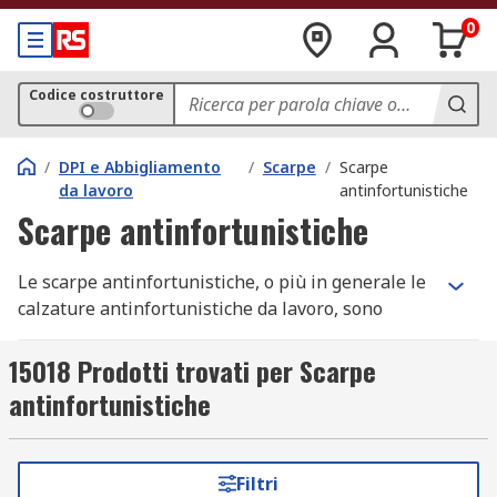
0
Codice costruttore
/
DPI e Abbigliamento
/
Scarpe
/
Scarpe
da lavoro
antinfortunistiche
Scarpe antinfortunistiche
Le scarpe antinfortunistiche, o più in generale le
calzature antinfortunistiche da lavoro, sono
dispositivi di protezione individuale
(DPI)
fondamentali per garantire la sicurezza sul
15018 Prodotti trovati per Scarpe
lavoro. Progettate per proteggere il piede da urti,
antinfortunistiche
compressioni e rischi ambientali, questi prodotti
offrono un perfetto equilibrio tra resistenza e
comfort. Sono disponibili scarpe leggere per chi
Filtri
necessita di una protezione meno invasiva, ma