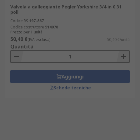
Valvola a galleggiante Pegler Yorkshire 3/4 in 0.31
poll
Codice RS
197-867
Codice costruttore
514078
Prezzo per 1 unità
50,40 €
(IVA esclusa)
50,40 €/unità
Quantità
Aggiungi
Schede tecniche