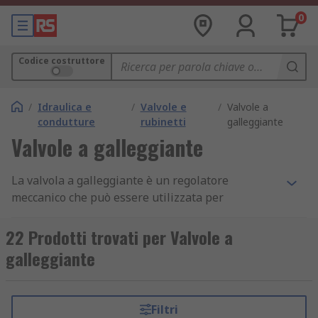
0
Codice costruttore
/
Idraulica e
/
Valvole e
/
Valvole a
condutture
rubinetti
galleggiante
Valvole a galleggiante
La valvola a galleggiante è un regolatore
meccanico che può essere utilizzata per
controllare il livello di liquido, ad esempio, in un
serbatoio o in una cisterna.
22 Prodotti trovati per Valvole a
galleggiante
Funzionamento della valvola a galleggiante
Questo componente funziona grazie ad un
Filtri
galleggiante che rileva i cambiamenti di