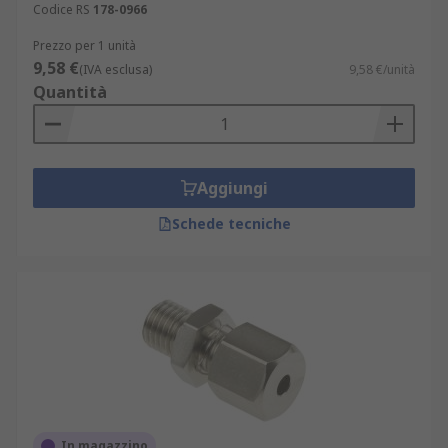
Servizi di irrigazione
Codice RS
178-0966
Piscine
Prezzo per 1 unità
9,58 €
(IVA esclusa)
9,58 €/unità
Torri di raffreddamento
Quantità
Serbatoi di stoccaggio aperti o chiusi
Aggiungi
Schede tecniche
In magazzino