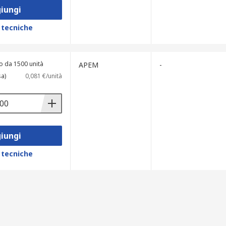
iungi
 tecniche
o da 1500 unità
APEM
-
sa)
0,081 €/unità
iungi
 tecniche