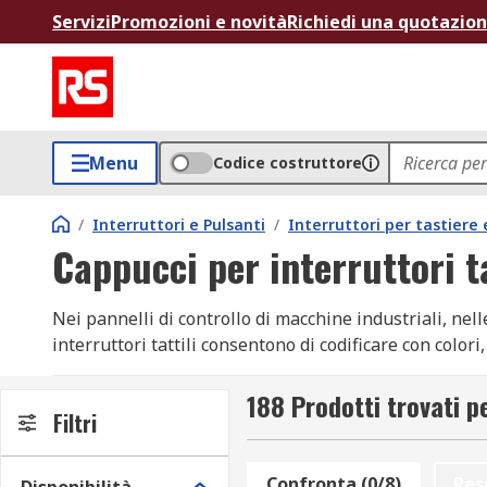
Servizi
Promozioni e novità
Richiedi una quotazio
Menu
Codice costruttore
/
Interruttori e Pulsanti
/
Interruttori per tastiere 
Cappucci per interruttori ta
Nei pannelli di controllo di macchine industriali, nell
interruttori tattili consentono di codificare con colo
per interruttori tattili e coperture per interruttori tat
bianco, trasparente, verde, avorio, arancione, metall
188 Prodotti trovati pe
Filtri
proteggere un interruttore in ambiente umido o stand
disponibilità immediata. Sfoglia il catalogo e acquista 
Confronta (0/8)
Res