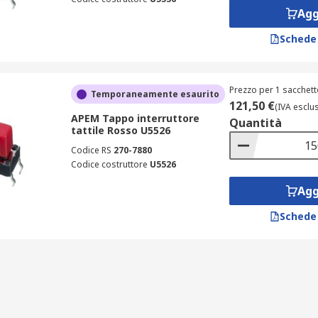
Agg
Schede
Prezzo per 1 sacchett
Temporaneamente esaurito
121,50 €
(IVA esclu
APEM Tappo interruttore
Quantità
tattile Rosso U5526
Codice RS
270-7880
Codice costruttore
U5526
Agg
Schede