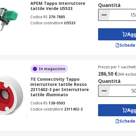
APEM Tappo interruttore
Quantità
tattile Verde U5533
ca a colori per differenziare funzioni di start, stop, reset e a
Codice RS
270-7885
 dell'aspetto estetico e protezione meccanica dei tasti più ut
Codice costruttore
U5533
rio: utilizzo di coperchi trasparenti o bianchi per mantenere 
Agg
ione di tastiere e pannelli operatore con forme triangolari 
Schede
 interruttori marchiati APEM, MEC, Omron, TE Connectivity, C
 significa ridurre l'affaticamento visivo dell'operatore e prev
Prezzo per 1 sacchett
onte all'uso
, disponibili in diverse configurazioni di tasti e 
In magazzino
286,50 €
(IVA esclu
TE Connectivity Tappo
Quantità
interruttore tattile Rosso
2311402-3 per Interruttore
tattile illuminato
rrette richiede attenzione a parametri precisi. Ecco i valori o
Codice RS
138-0503
Codice costruttore
2311402-3
Agg
iere standard, cilindrica per interruttori a chiave, triango
Schede