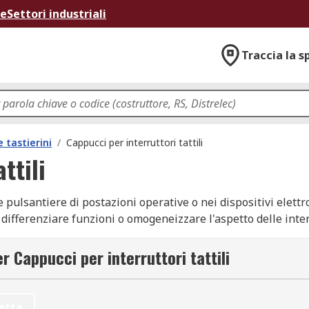
ne
Settori industriali
Traccia la s
e tastierini
/
Cappucci per interruttori tattili
ttili
e pulsantiere di postazioni operative o nei dispositivi elett
ri, differenziare funzioni o omogeneizzare l'aspetto delle in
tili in forme rotonda, quadrata, cilindrica, triangolare e ovale,
o, con grado IP67/IP60 e conformità RoHS. Che tu debba real
r Cappucci per interruttori tattili
ardizzare un quadro di comando, ogni accessorio è selezion
online i coperchi per interruttori tattili più adatti al tuo pr
etta