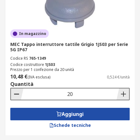
In magazzino
MEC Tappo interruttore tattile Grigio 1JS03 per Serie
5G IP67
Codice RS
765-1349
Codice costruttore
1JS03
Prezzo per 1 confezione da 20 unità
10,48 €
(IVA esclusa)
0,524 €/unità
Quantità
Aggiungi
Schede tecniche