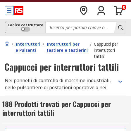
0
Codice costruttore
/
Interruttori
/
Interruttori per
/
Cappucci per
e Pulsanti
tastiere e tastierini
interruttori
tattili
Cappucci per interruttori tattili
Nei pannelli di controllo di macchine industriali,
nelle pulsantiere di postazioni operative o nei
dispositivi elettronici consumer, i cappucci per
interruttori tattili consentono di codificare con
188 Prodotti trovati per Cappucci per
colori, differenziare funzioni o omogeneizzare
interruttori tattili
l'aspetto delle interfacce uomo-macchina. Su RS
trovi tappi per interruttori tattili e coperture per
interruttori tattili in forme rotonda, quadrata,