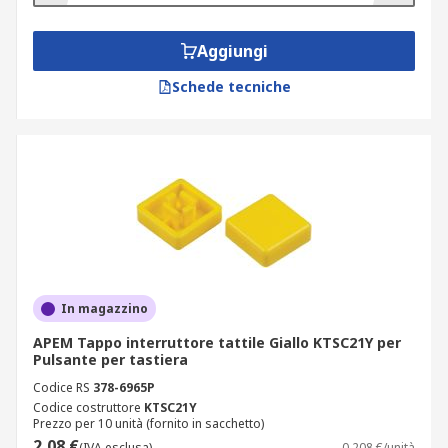
Aggiungi
Schede tecniche
In magazzino
APEM Tappo interruttore tattile Giallo KTSC21Y per
Pulsante per tastiera
Codice RS
378-6965P
Codice costruttore
KTSC21Y
Prezzo per 10 unità (fornito in sacchetto)
2,08 €
(IVA esclusa)
0,208 €/unità