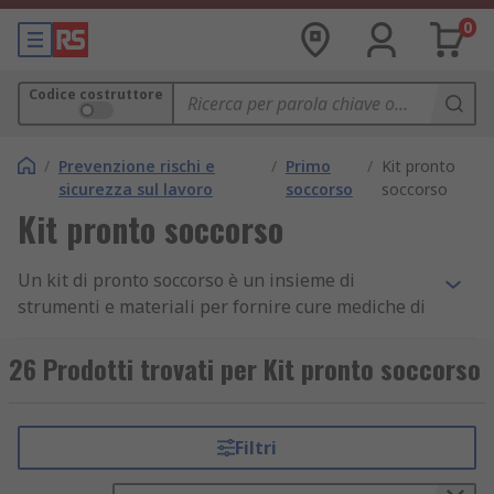
0
Codice costruttore
/
Prevenzione rischi e
/
Primo
/
Kit pronto
sicurezza sul lavoro
soccorso
soccorso
Kit pronto soccorso
Un kit di pronto soccorso è un insieme di
strumenti e materiali per fornire cure mediche di
base in caso di emergenza.
26 Prodotti trovati per Kit pronto soccorso
Il contenuto del kit di primo soccorso può variare
in base alle esigenze, ma in genere include
prodotti sigillati e sterili come bende, cerotti,
Filtri
garze, forbici, pinzette e guanti usa e getta.