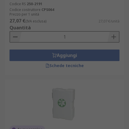
Codice RS
250-2191
cardiopolmonare in situazioni di
Codice costruttore
CPS064
emergenza. La versione esterna di questi
Prezzo per 1 unità
armadietti offre una soluzione per la
27,07 €
(IVA esclusa)
27,07 €/unità
collocazione all'aperto, garantendone
Quantità
l'accessibilità in ogni momento.
Aggiungi
Schede tecniche