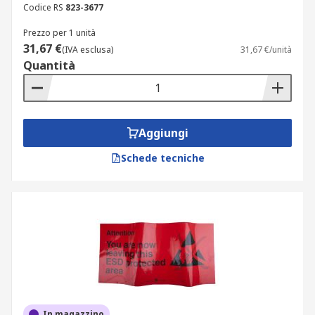
Fuoriuscita di materiali chimici e di sostanze
Codice RS
823-3677
pericolose
Prezzo per 1 unità
Sicurezza per i lavori in altezza
31,67 €
(IVA esclusa)
31,67 €/unità
Quantità
Aggiungi
Schede tecniche
In magazzino