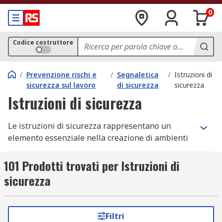
0
Codice costruttore
/
Prevenzione rischi e
/
Segnaletica
/
Istruzioni di
sicurezza sul lavoro
di sicurezza
sicurezza
Istruzioni di sicurezza
Le istruzioni di sicurezza rappresentano un
elemento essenziale nella creazione di ambienti
di lavoro sicuri e nel promuovere la
consapevolezza sulla sicurezza.
101 Prodotti trovati per Istruzioni di
sicurezza
Queste istruzioni forniscono informazioni
dettagliate su come adottare comportamenti
sicuri sul luogo di lavoro, come gestire situazioni
Filtri
potenzialmente pericolose e come utilizzare