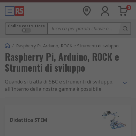
0
Codice costruttore
/
Raspberry Pi, Arduino, ROCK e Strumenti di sviluppo
Raspberry Pi, Arduino, ROCK e
Strumenti di sviluppo
Quando si tratta di SBC e strumenti di sviluppo,
all'interno della nostra gamma è possibile
trovare le ultime tecnologie e i prodotti delle
migliori marche tra cui Raspberry Pi e Arduino.
Raspberry Pi
Didattica STEM
Uno dei marchi più famosi al mondo di SBC è