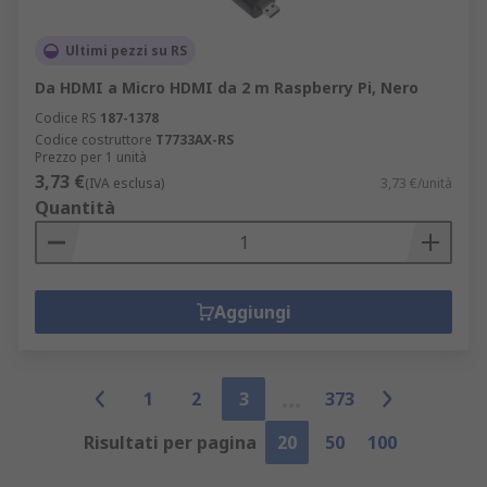
Ultimi pezzi su RS
Da HDMI a Micro HDMI da 2 m Raspberry Pi, Nero
Codice RS
187-1378
Codice costruttore
T7733AX-RS
Prezzo per 1 unità
3,73 €
(IVA esclusa)
3,73 €/unità
Quantità
Aggiungi
1
2
3
373
Risultati per pagina
20
50
100