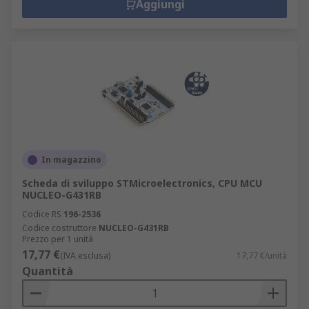
Aggiungi
In magazzino
Scheda di sviluppo STMicroelectronics, CPU MCU
NUCLEO-G431RB
Codice RS
196-2536
Codice costruttore
NUCLEO-G431RB
Prezzo per 1 unità
17,77 €
(IVA esclusa)
17,77 €/unità
Quantità