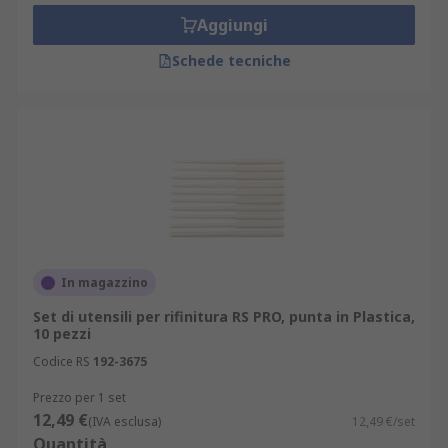
elettronica, tecnici di assistenza o riparazione, o
Aggiungi
per l'uso a casa per piccole riparazioni o
Schede tecniche
regolazioni.
In magazzino
Set di utensili per rifinitura RS PRO, punta in Plastica,
10 pezzi
Codice RS
192-3675
Prezzo per 1 set
12,49 €
(IVA esclusa)
12,49 €/set
Quantità