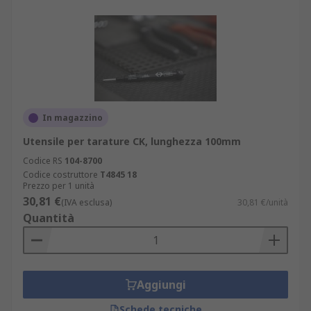
In magazzino
Utensile per tarature CK, lunghezza 100mm
Codice RS
104-8700
Codice costruttore
T4845 18
Prezzo per 1 unità
30,81 €
(IVA esclusa)
30,81 €/unità
Quantità
Aggiungi
Schede tecniche