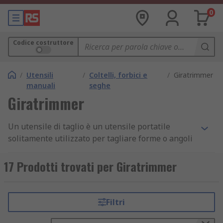
0
Codice costruttore
/
Utensili
/
Coltelli, forbici e
/
Giratrimmer
manuali
seghe
Giratrimmer
Un utensile di taglio è un utensile portatile
solitamente utilizzato per tagliare forme o angoli
di plastica, legno o carta. Funzionano applicando
pressione con l'utensile in mano all'area da cui si
17 Prodotti trovati per Giratrimmer
desidera creare un taglio o una forma. Alcuni
sono dotati di lame allungabili con diverse
funzioni incorporate.
Filtri
Vantaggi degli strumenti trimmer