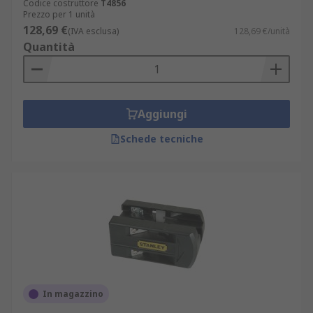
Codice costruttore
T4856
Prezzo per 1 unità
128,69 €
(IVA esclusa)
128,69 €/unità
Quantità
Aggiungi
Schede tecniche
In magazzino