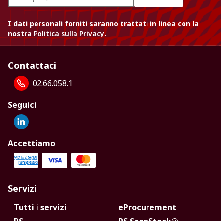
I dati personali forniti saranno trattati in linea con la
nostra
Politica sulla Privacy
.
Contattaci
02.66.058.1
Seguici
Accettiamo
Servizi
Tutti i servizi
eProcurement