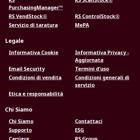
RS
RS ScanStock®
PurchasingManager™
RS VendStock®
RS ControlStock®
Servizio di taratura
MePA
Legale
Informativa Cookie
Informativa Privacy -
Aggiornata
Email Security
Termini d'uso
Condizioni di vendita
Condizioni generali di
servizio
Etica e responsabilità
Chi Siamo
Chi Siamo
Contattaci
Supporto
ESG
Carriere
RS Group