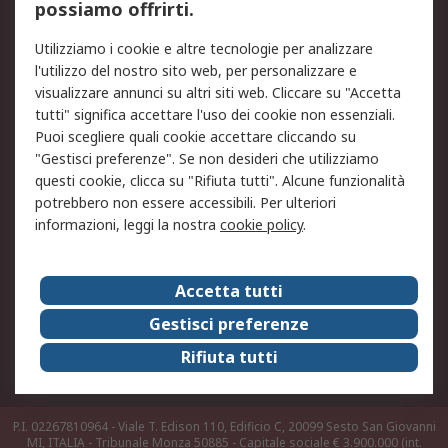
possiamo offrirti.
Legale
Utilizziamo i cookie e altre tecnologie per analizzare
Informativa Cookie
Informativa Privacy -
l'utilizzo del nostro sito web, per personalizzare e
Aggiornata
visualizzare annunci su altri siti web. Cliccare su "Accetta
Email Security
Termini d'uso
tutti" significa accettare l'uso dei cookie non essenziali.
Condizioni di vendita
Condizioni generali di
Puoi scegliere quali cookie accettare cliccando su
servizio
"Gestisci preferenze". Se non desideri che utilizziamo
questi cookie, clicca su "Rifiuta tutti". Alcune funzionalità
Etica e responsabilità
potrebbero non essere accessibili. Per ulteriori
informazioni, leggi la nostra
cookie policy
.
Chi Siamo
Chi Siamo
Contattaci
Accetta tutti
Supporto
ESG
Gestisci preferenze
Carriere
RS Group
Rifiuta tutti
Press Centre
Discovery: il Blog di RS
P.I. 02267810964 - Viale T. Edison 110, Edificio C, 20099 Sesto San Giovanni
MI, ITALIA - Tribunale Monza 50885 - Capitale sociale € 3.900.000 (int.