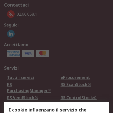
Contattaci
02.66.058.1
Seguici
Accettiamo
Servizi
Tutti i servizi
eProcurement
RS
RS ScanStock®
PurchasingManager™
RS VendStock®
RS ControlStock®
Servizio di taratura
MePA
I cookie influenzano il servizio che