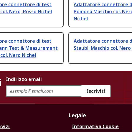
ore connettore di test
Adattatore connettore d
ol. Nero, Rosso Nichel
Pomona Maschio col. Ner
Nichel
ore connettore di test
Adattatore connettore d
ann Test & Measurement
Staubli Maschio col. Nero
col. Nero Nichel
i
Indirizzo email
Iscriviti
Legale
rvizi
Informativa Cookie