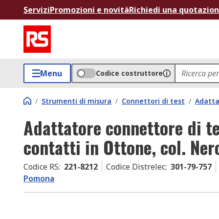
Servizi
Promozioni e novità
Richiedi una quotazio
Menu
Codice costruttore
/
Strumenti di misura
/
Connettori di test
/
Adatta
Adattatore connettore di t
contatti in Ottone, col. Ner
Codice RS
:
221-8212
Codice Distrelec
:
301-79-757
Pomona