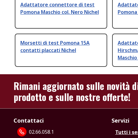
Adattatore connettore di test
Adattat
Pomona Maschio col. Nero Nichel
Pomona c
Morsetti di test Pomona 15A
Adattat
contatti placcati Nichel
Hirschm
Maschio 
Rimani aggiornato sulle novità d
prodotto e sulle nostre offerte!
Contattaci
Servizi
02.66.058.1
Tutti i se