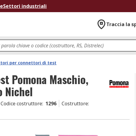
ne
Settori industriali
Traccia la s
tori per connettori di test
est Pomona Maschio,
o Nichel
Codice costruttore
:
1296
Costruttore
: