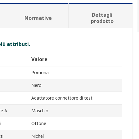
Dettagli
Normative
prodotto
iù attributi.
Valore
Pomona
Nero
Adattatore connettore di test
re A
Maschio
i
Ottone
ti
Nichel