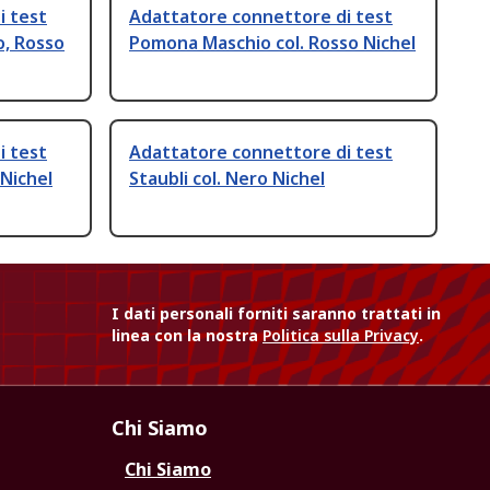
i test
Adattatore connettore di test
o, Rosso
Pomona Maschio col. Rosso Nichel
i test
Adattatore connettore di test
 Nichel
Staubli col. Nero Nichel
I dati personali forniti saranno trattati in
linea con la nostra
Politica sulla Privacy
.
Chi Siamo
Chi Siamo