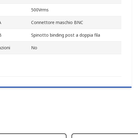
500Vrms
A
Connettore maschio BNC
B
Spinotto binding post a doppia fila
zioni
No