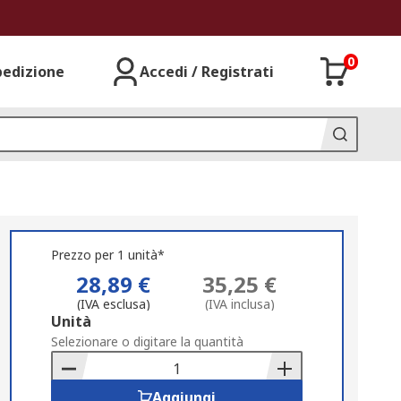
0
pedizione
Accedi / Registrati
Prezzo per 1 unità*
28,89 €
35,25 €
(IVA esclusa)
(IVA inclusa)
Add
Unità
to
Selezionare o digitare la quantità
Basket
Aggiungi