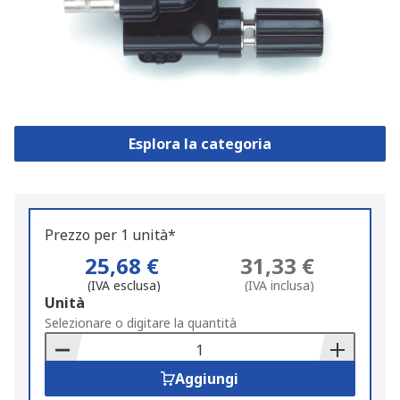
Esplora la categoria
Prezzo per 1 unità*
25,68 €
31,33 €
(IVA esclusa)
(IVA inclusa)
Add
Unità
to
Selezionare o digitare la quantità
Basket
Aggiungi