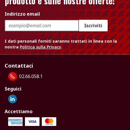
prodotto e sulle nostre offerte!
Indirizzo email
Iscriviti
I dati personali forniti saranno trattati in linea con la
nostra
Politica sulla Privacy
.
Contattaci
02.66.058.1
Seguici
Accettiamo