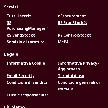
Servizi
Tutti i servizi
eProcurement
RS
RS ScanStock®
PurchasingManager™
RS VendStock®
RS ControlStock®
Servizio di taratura
MePA
Legale
Informativa Cookie
Informativa Privacy -
Aggiornata
Email Security
Termini d'uso
Condizioni di vendita
Condizioni generali di
servizio
Etica e responsabilità
Chi Siamo