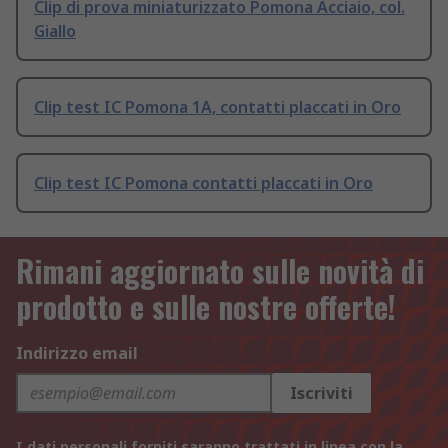
Clip di prova miniaturizzato Pomona Acciaio, col.
Giallo
Clip test IC Pomona 1A, contatti placcati in Oro
Clip test IC Pomona contatti placcati in Oro
Rimani aggiornato sulle novità di
prodotto e sulle nostre offerte!
Indirizzo email
Iscriviti
I dati personali forniti saranno trattati in linea con la