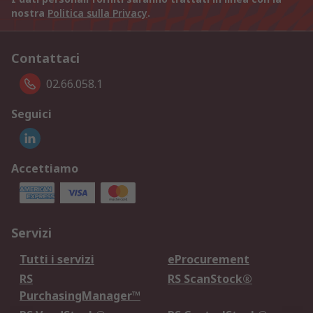
nostra
Politica sulla Privacy
.
Contattaci
02.66.058.1
Seguici
Accettiamo
Servizi
Tutti i servizi
eProcurement
RS
RS ScanStock®
PurchasingManager™