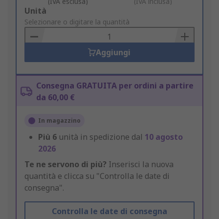
(IVA esclusa)
(IVA inclusa)
Add
Unità
to
Selezionare o digitare la quantità
Basket
Aggiungi
Consegna GRATUITA per ordini a partire
da 60,00 €
In magazzino
Più
6
unità in spedizione dal
10 agosto
2026
Te ne servono di più?
Inserisci la nuova
quantità e clicca su "Controlla le date di
consegna".
Controlla le date di consegna