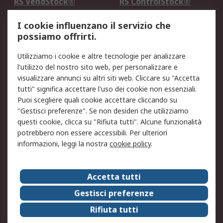
RS VendStock®
RS ControlStock®
Servizio di taratura
MePA
I cookie influenzano il servizio che
possiamo offrirti.
Legale
Utilizziamo i cookie e altre tecnologie per analizzare
Informativa Cookie
Informativa Privacy -
l'utilizzo del nostro sito web, per personalizzare e
Aggiornata
visualizzare annunci su altri siti web. Cliccare su "Accetta
Email Security
Termini d'uso
tutti" significa accettare l'uso dei cookie non essenziali.
Condizioni di vendita
Condizioni generali di
Puoi scegliere quali cookie accettare cliccando su
servizio
"Gestisci preferenze". Se non desideri che utilizziamo
questi cookie, clicca su "Rifiuta tutti". Alcune funzionalità
Etica e responsabilità
potrebbero non essere accessibili. Per ulteriori
informazioni, leggi la nostra
cookie policy
.
Chi Siamo
Chi Siamo
Contattaci
Accetta tutti
Supporto
ESG
Gestisci preferenze
Carriere
RS Group
Rifiuta tutti
Press Centre
Discovery: il Blog di RS