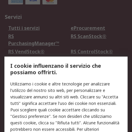
Servizi
Tutti i servizi
eProcurement
RS
RS ScanStock®
PurchasingManager™
RS VendStock®
RS ControlStock®
Servizio di taratura
MePA
I cookie influenzano il servizio che
possiamo offrirti.
Legale
Utilizziamo i cookie e altre tecnologie per analizzare
Informativa Cookie
Informativa Privacy -
l'utilizzo del nostro sito web, per personalizzare e
Aggiornata
visualizzare annunci su altri siti web. Cliccare su "Accetta
Email Security
Termini d'uso
tutti" significa accettare l'uso dei cookie non essenziali.
Condizioni di vendita
Condizioni generali di
Puoi scegliere quali cookie accettare cliccando su
servizio
"Gestisci preferenze". Se non desideri che utilizziamo
questi cookie, clicca su "Rifiuta tutti". Alcune funzionalità
Etica e responsabilità
potrebbero non essere accessibili. Per ulteriori