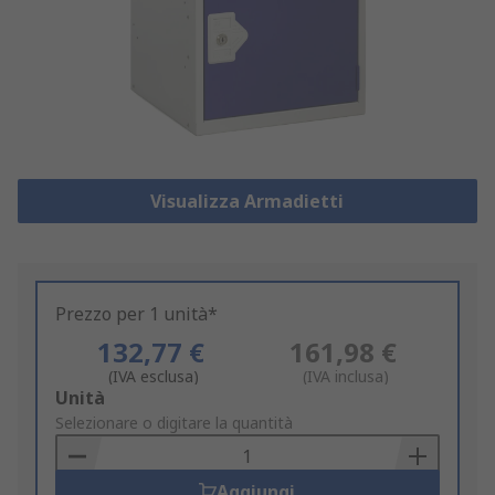
Visualizza Armadietti
Prezzo per 1 unità*
132,77 €
161,98 €
(IVA esclusa)
(IVA inclusa)
Add
Unità
to
Selezionare o digitare la quantità
Basket
Aggiungi