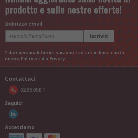
prodotto e sulle nostre offerte!
Indirizzo email
Iscriviti
I dati personali forniti saranno trattati in linea con la
nostra
Politica sulla Privacy
.
Contattaci
02.66.058.1
Seguici
Accettiamo