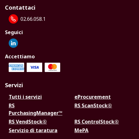
Contattaci
02.66.058.1
Seguici
Accettiamo
Servizi
Tutti i servizi
eProcurement
RS
RS ScanStock®
PurchasingManager™
RS VendStock®
RS ControlStock®
Servizio di taratura
MePA