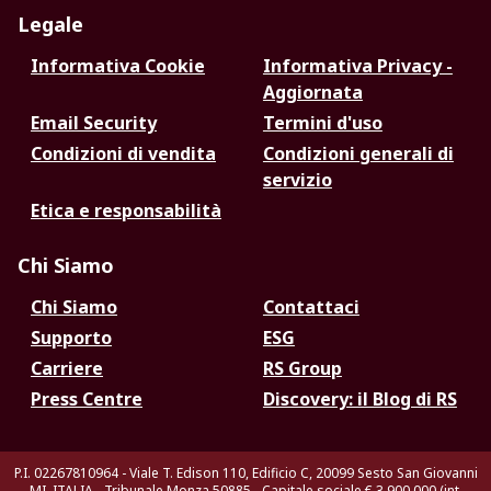
Legale
Informativa Cookie
Informativa Privacy -
Aggiornata
Email Security
Termini d'uso
Condizioni di vendita
Condizioni generali di
servizio
Etica e responsabilità
Chi Siamo
Chi Siamo
Contattaci
Supporto
ESG
Carriere
RS Group
Press Centre
Discovery: il Blog di RS
P.I. 02267810964 - Viale T. Edison 110, Edificio C, 20099 Sesto San Giovanni
MI, ITALIA - Tribunale Monza 50885 - Capitale sociale € 3.900.000 (int.