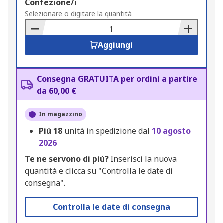
Add
Confezione/i
to
Selezionare o digitare la quantità
Basket
Aggiungi
Consegna GRATUITA per ordini a partire
da 60,00 €
In magazzino
Più
18
unità in spedizione dal
10 agosto
2026
Te ne servono di più?
Inserisci la nuova
quantità e clicca su "Controlla le date di
consegna".
Controlla le date di consegna