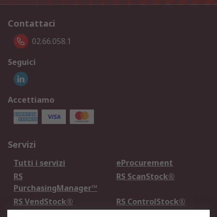
Contattaci
02.66.058.1
Seguici
Accettiamo
Servizi
Tutti i servizi
eProcurement
RS
RS ScanStock®
PurchasingManager™
RS VendStock®
RS ControlStock®
Servizio di taratura
MePA