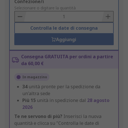
Add
Confezione/i
to
Selezionare o digitare la quantità
Basket
Controlla le date di consegna
Aggiungi
Consegna GRATUITA per ordini a partire
da 60,00 €
In magazzino
34
unità pronte per la spedizione da
un'altra sede
Più
15
unità in spedizione dal
28 agosto
2026
Te ne servono di più?
Inserisci la nuova
quantità e clicca su "Controlla le date di