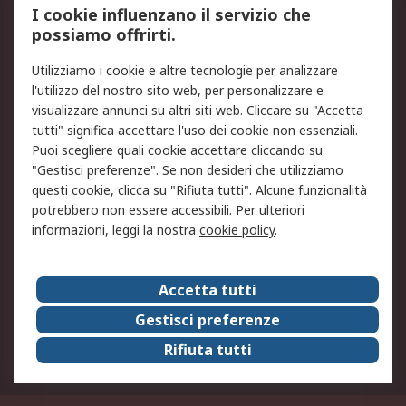
I cookie influenzano il servizio che
possiamo offrirti.
Legale
Utilizziamo i cookie e altre tecnologie per analizzare
Informativa Cookie
Informativa Privacy -
l'utilizzo del nostro sito web, per personalizzare e
Aggiornata
visualizzare annunci su altri siti web. Cliccare su "Accetta
Email Security
Termini d'uso
tutti" significa accettare l'uso dei cookie non essenziali.
Condizioni di vendita
Condizioni generali di
Puoi scegliere quali cookie accettare cliccando su
servizio
"Gestisci preferenze". Se non desideri che utilizziamo
questi cookie, clicca su "Rifiuta tutti". Alcune funzionalità
Etica e responsabilità
potrebbero non essere accessibili. Per ulteriori
informazioni, leggi la nostra
cookie policy
.
Chi Siamo
Chi Siamo
Contattaci
Accetta tutti
Supporto
ESG
Gestisci preferenze
Carriere
RS Group
Rifiuta tutti
Press Centre
Discovery: il Blog di RS