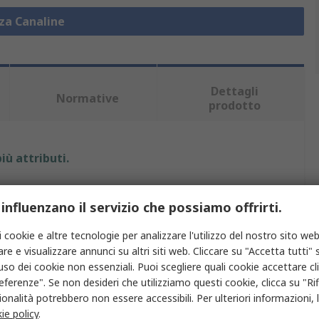
zza Canaline
Dettagli
Normative
prodotto
iù attributi.
Valore
 influenzano il servizio che possiamo offrirti.
RS PRO
i cookie e altre tecnologie per analizzare l'utilizzo del nostro sito web
re e visualizzare annunci su altri siti web. Cliccare su "Accetta tutti" s
40mm
'uso dei cookie non essenziali. Puoi scegliere quali cookie accettare c
Canalina per cavi
eferenze". Se non desideri che utilizziamo questi cookie, clicca su "Rifi
onalità potrebbero non essere accessibili. Per ulteriori informazioni, l
40mm
ie policy
.