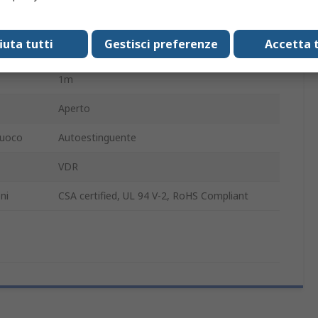
Grigio
fiuta tutti
Gestisci preferenze
Accetta t
Cloruro di polivinile
1m
Aperto
fuoco
Autoestinguente
VDR
ni
CSA certified, UL 94 V-2, RoHS Compliant