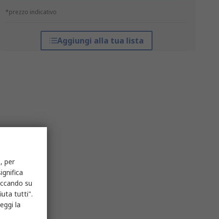
*prezzo indicativo
Aggiungi alla tua lista
, per
ignifica
liccando su
uta tutti".
eggi la