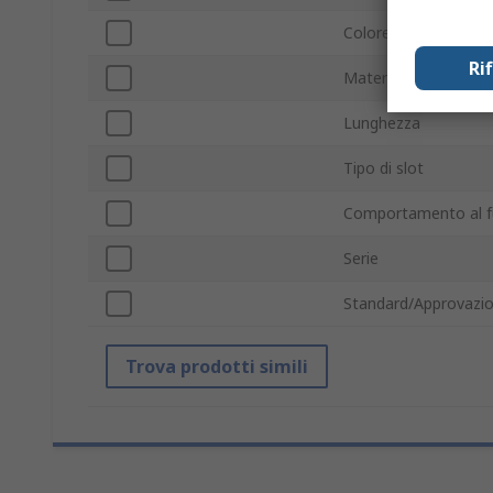
Colore
Ri
Materiale
Lunghezza
Tipo di slot
Comportamento al 
Serie
Standard/Approvazio
Trova prodotti simili