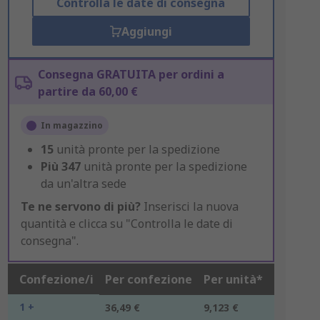
Controlla le date di consegna
Aggiungi
Consegna GRATUITA per ordini a
partire da 60,00 €
In magazzino
15
unità pronte per la spedizione
Più
347
unità pronte per la spedizione
da un'altra sede
Te ne servono di più?
Inserisci la nuova
quantità e clicca su "Controlla le date di
consegna".
Confezione/i
Per confezione
Per unità*
1 +
36,49 €
9,123 €