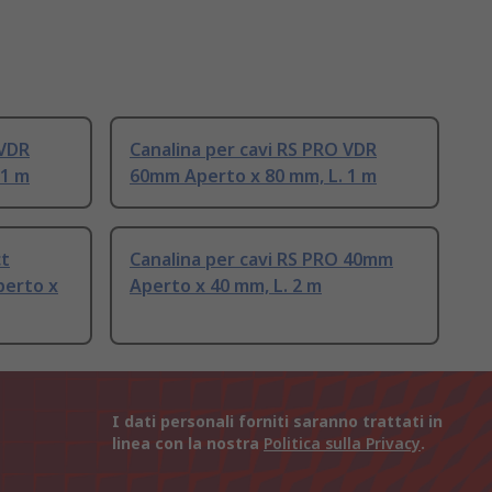
 VDR
Canalina per cavi RS PRO VDR
 1 m
60mm Aperto x 80 mm, L. 1 m
ct
Canalina per cavi RS PRO 40mm
perto x
Aperto x 40 mm, L. 2 m
I dati personali forniti saranno trattati in
linea con la nostra
Politica sulla Privacy
.