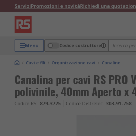
Servizi
Promozioni e novità
Richiedi una quotazio
Menu
Codice costruttore
/
Cavi e fili
/
Organizzazione cavi
/
Canaline
Canalina per cavi RS PRO V
polivinile, 40mm Aperto x 
Codice RS
:
879-3725
Codice Distrelec
:
303-91-758