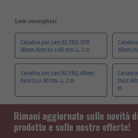
Link consigliati
Canalina per cavi RS PRO VDR
Canalina
40mm Aperto x 60 mm, L. 1 m
40mm Ap
Canalina per cavi RS PRO 40mm
Canalina
Aperto x 40 mm, L. 2 m
Duct 40
m
Rimani aggiornato sulle novità d
prodotto e sulle nostre offerte!