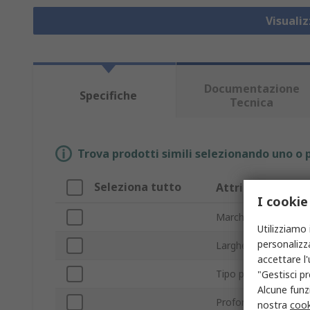
Visuali
Documentazione
Specifiche
Tecnica
Trova prodotti simili selezionando uno o p
Seleziona tutto
Attributo
I cookie
Marchio
Utilizziamo 
personalizza
Larghezza
accettare l
Tipo prodotto
"Gestisci pr
Alcune funzi
Profondità
nostra
cook