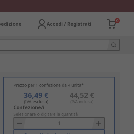
0
pedizione
Accedi / Registrati
Prezzo per 1 confezione da 4 unità*
36,49 €
44,52 €
(IVA esclusa)
(IVA inclusa)
Add
Confezione/i
to
Selezionare o digitare la quantità
Basket