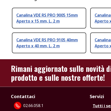
Canalina VDE RS PRO 9005 15mm
Canalin
Aperto x 15 mm, L. 2 m
Aperto x
Canalina VDE RS PRO 9105 40mm
Canalin
Aperto x 40 mm, L. 2 m
Aperto x
Rimani aggiornato sulle novità d
prodotto e sulle nostre offerte!
Contattaci
Servizi
02.66.058.1
Tutti i se