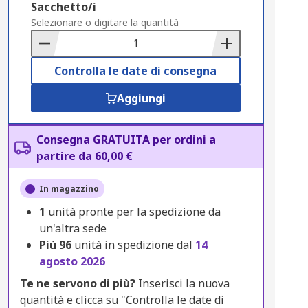
Add
Sacchetto/i
to
Selezionare o digitare la quantità
Basket
Controlla le date di consegna
Aggiungi
Consegna GRATUITA per ordini a
partire da 60,00 €
In magazzino
1
unità pronte per la spedizione da
un'altra sede
Più
96
unità in spedizione dal
14
agosto 2026
Te ne servono di più?
Inserisci la nuova
quantità e clicca su "Controlla le date di