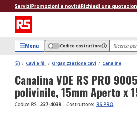
Servizi
Promozioni e novità
Richiedi una quotazio
Menu
Codice costruttore
/
Cavi e fili
/
Organizzazione cavi
/
Canaline
Canalina VDE RS PRO 9005,
polivinile, 15mm Aperto x 
Codice RS
:
237-4039
Costruttore
:
RS PRO