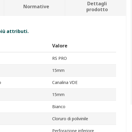
Dettagli
Normative
prodotto
iù attributi.
Valore
RS PRO
15mm
o
Canalina VDE
15mm
Bianco
Cloruro di polivinile
Perforazione inferiore