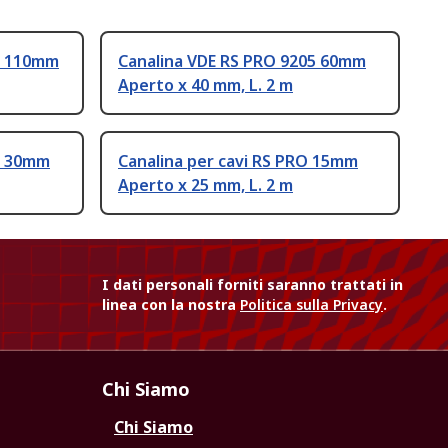
5 110mm
Canalina VDE RS PRO 9205 60mm
Aperto x 40 mm, L. 2 m
5 30mm
Canalina per cavi RS PRO 15mm
Aperto x 25 mm, L. 2 m
I dati personali forniti saranno trattati in
linea con la nostra
Politica sulla Privacy
.
Chi Siamo
Chi Siamo