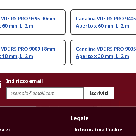
a VDE RS PRO 9395 90mm
Canalina VDE RS PRO 940
 60 mm, L. 2 m
Aperto x 60 mm, L. 2 m
a VDE RS PRO 9009 18mm
Canalina VDE RS PRO 903
 18 mm, L. 2 m
Aperto x 30 mm, L. 2 m
i
Indirizzo email
Iscriviti
Legale
rvizi
Informativa Cookie