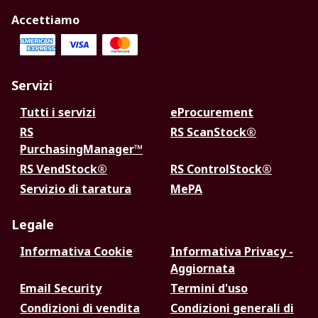
Accettiamo
Servizi
Tutti i servizi
eProcurement
RS
RS ScanStock®
PurchasingManager™
RS VendStock®
RS ControlStock®
Servizio di taratura
MePA
Legale
Informativa Cookie
Informativa Privacy -
Aggiornata
Email Security
Termini d'uso
Condizioni di vendita
Condizioni generali di