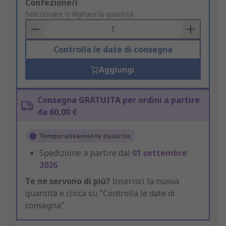
Add
Confezione/i
to
Selezionare o digitare la quantità
Basket
Controlla le date di consegna
Aggiungi
Consegna GRATUITA per ordini a partire
da 60,00 €
Temporaneamente esaurito
Spedizione a partire dal
01 settembre
2026
Te ne servono di più?
Inserisci la nuova
quantità e clicca su "Controlla le date di
consegna".