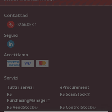
Contattaci
02.66.058.1
Seguici
Accettiamo
Servizi
Tutti i servizi
eProcurement
RS
RS ScanStock®
PurchasingManager™
RS VendStock®
RS ControlStock®