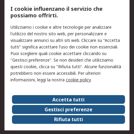
Servizio di taratura
MePA
I cookie influenzano il servizio che
possiamo offrirti.
Legale
Utilizziamo i cookie e altre tecnologie per analizzare
Informativa Cookie
Informativa Privacy -
l'utilizzo del nostro sito web, per personalizzare e
Aggiornata
visualizzare annunci su altri siti web. Cliccare su "Accetta
Email Security
Termini d'uso
tutti" significa accettare l'uso dei cookie non essenziali.
Condizioni di vendita
Condizioni generali di
Puoi scegliere quali cookie accettare cliccando su
servizio
"Gestisci preferenze". Se non desideri che utilizziamo
questi cookie, clicca su "Rifiuta tutti". Alcune funzionalità
Etica e responsabilità
potrebbero non essere accessibili. Per ulteriori
informazioni, leggi la nostra
cookie policy
.
Chi Siamo
Chi Siamo
Contattaci
Accetta tutti
Supporto
ESG
Gestisci preferenze
Carriere
RS Group
Rifiuta tutti
Press Centre
Discovery: il Blog di RS