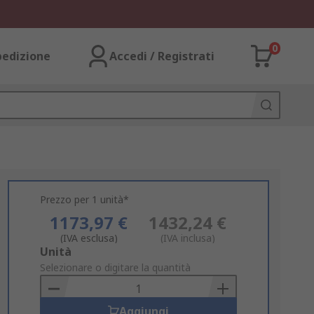
0
pedizione
Accedi / Registrati
Prezzo per 1 unità*
1173,97 €
1432,24 €
(IVA esclusa)
(IVA inclusa)
Add
Unità
to
Selezionare o digitare la quantità
Basket
Aggiungi