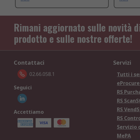
Rimani aggiornato sulle novità d
prodotto e sulle nostre offerte!
Contattaci
Servizi
02.66.058.1
Tutti i se
eProcur
Seguici
RS Purc
RS Scan
RS Vend
Accettiamo
RS Contr
Servizio 
MePA