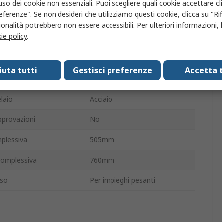
'uso dei cookie non essenziali. Puoi scegliere quali cookie accettare c
eferenze". Se non desideri che utilizziamo questi cookie, clicca su "Rifi
uota
400mm
onalità potrebbero non essere accessibili. Per ulteriori informazioni, l
ie policy
.
ruota
100mm
complessiva
1.5m
fiuta tutti
Gestisci preferenze
Accetta t
No
elaio
Acciaio
pprovazioni
No
plessiva
505mm
complessiva
760mm
eso
Per impieghi pesanti