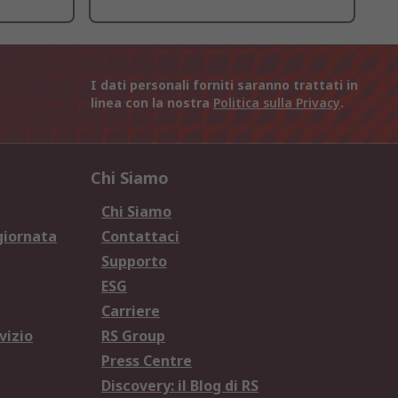
I dati personali forniti saranno trattati in
linea con la nostra
Politica sulla Privacy
.
Chi Siamo
Chi Siamo
giornata
Contattaci
Supporto
ESG
Carriere
vizio
RS Group
Press Centre
Discovery: il Blog di RS