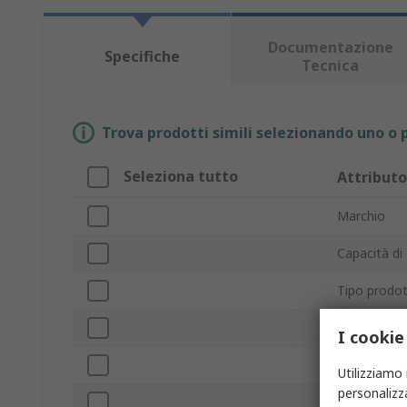
Documentazione
Specifiche
Tecnica
Trova prodotti simili selezionando uno o p
Seleziona tutto
Attributo
Marchio
Capacità di 
Tipo prodo
Tipo carrell
I cookie
Materiale p
Utilizziamo 
personalizza
Numero di 