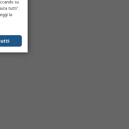
liccando su
uta tutti".
eggi la
utti