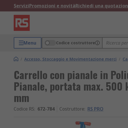
Servizi
Promozioni e novità
Richiedi una quotazio
Menu
Codice costruttore
/
Accesso, Stoccaggio e Movimentazione merci
/
Ca
Carrello con pianale in Po
Pianale, portata max. 500
mm
Codice RS
:
672-784
Costruttore
:
RS PRO