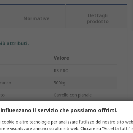
Dettagli
Normative
prodotto
iù attributi.
Valore
RS PRO
carico
500kg
tto
Carrello con pianale
o
Pianale
 influenzano il servizio che possiamo offrirti.
iattaforma
Poliuretano
i cookie e altre tecnologie per analizzare l'utilizzo del nostro sito web
re e visualizzare annunci su altri siti web. Cliccare su "Accetta tutti" s
piattaforme
1