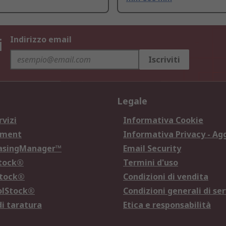
i
Indirizzo email
Iscriviti
Legale
rvizi
Informativa Cookie
ement
Informativa Privacy - Ag
hasingManager™
Email Security
Stock®
Termini d'uso
Stock®
Condizioni di vendita
olStock®
Condizioni generali di ser
di taratura
Etica e responsabilità