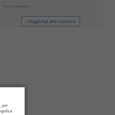
*prezzo indicativo
Aggiungi alla tua lista
, per
ignifica