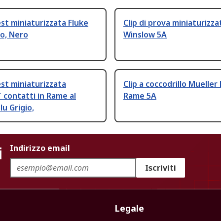
test miniaturizzata Fluke
Clip di prova miniaturizza
so, Nero
Winslow 5A
test miniaturizzata
Clip a coccodrillo Mueller 
contatti in Rame al
Rame 5A
Blu Grigio,
i
Indirizzo email
Iscriviti
Legale