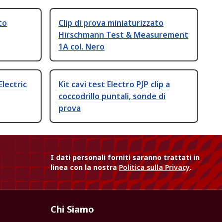
to
Clip di prova miniaturizzato
Hirschmann Test & Measurement
1A col. Nero
Electric
Kit cavi test Electro PJP clip a
coccodrillo puntali, sonde di
prova
I dati personali forniti saranno trattati in
linea con la nostra
Politica sulla Privacy
.
Chi Siamo