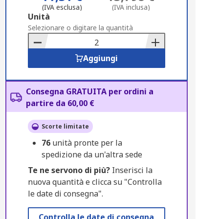
(IVA esclusa)
(IVA inclusa)
Add
Unità
to
Selezionare o digitare la quantità
Basket
Aggiungi
Consegna GRATUITA per ordini a
partire da 60,00 €
Scorte limitate
76
unità pronte per la
spedizione da un'altra sede
Te ne servono di più?
Inserisci la
nuova quantità e clicca su "Controlla
le date di consegna".
Controlla le date di consegna