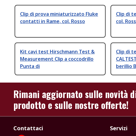
Clip di prova miniaturizzato Fluke
Clip di 
contatti in Rame, col. Rosso
col. Ros
Kit cavi test Hirschmann Test &
Clip di 
Measurement Clip a coccodrillo
CALTEST 
Punta di
berillio 
Rimani aggiornato sulle novità d
prodotto e sulle nostre offerte!
Contattaci
Servizi