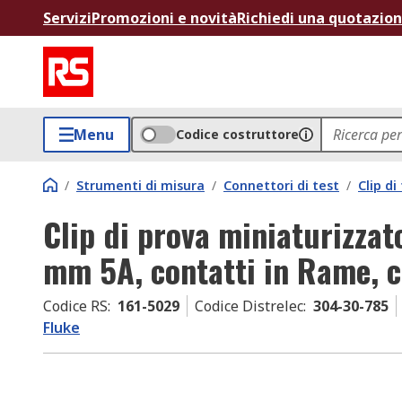
Servizi
Promozioni e novità
Richiedi una quotazio
Menu
Codice costruttore
/
Strumenti di misura
/
Connettori di test
/
Clip di
Clip di prova miniaturizzat
mm 5A, contatti in Rame, c
Codice RS
:
161-5029
Codice Distrelec
:
304-30-785
Fluke