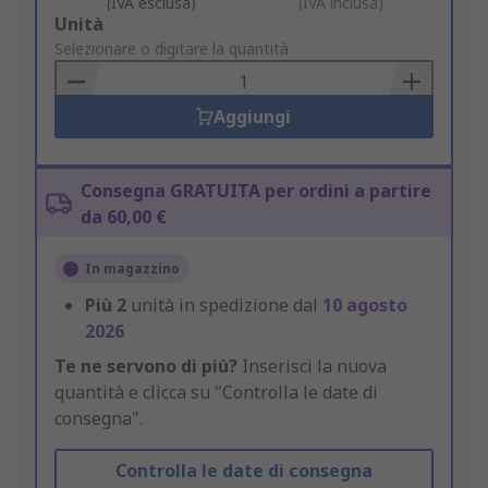
(IVA esclusa)
(IVA inclusa)
Add
Unità
to
Selezionare o digitare la quantità
Basket
Aggiungi
Consegna GRATUITA per ordini a partire
da 60,00 €
In magazzino
Più
2
unità in spedizione dal
10 agosto
2026
Te ne servono di più?
Inserisci la nuova
quantità e clicca su "Controlla le date di
consegna".
Controlla le date di consegna