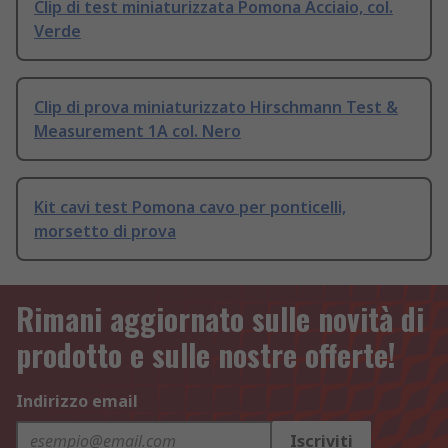
Clip di test miniaturizzata Pomona Acciaio, col.
Verde
Clip di prova miniaturizzato Hirschmann Test &
Measurement 1A col. Nero
Kit cavi test Pomona cavo per ponticelli,
morsetto di prova
Rimani aggiornato sulle novità di
prodotto e sulle nostre offerte!
Indirizzo email
Iscriviti