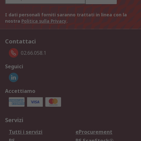
I dati personali forniti saranno trattati in linea con la
nostra
Politica sulla Privacy
.
Contattaci
02.66.058.1
Seguici
Accettiamo
Servizi
Tutti i servizi
eProcurement
RS
RS ScanStock®