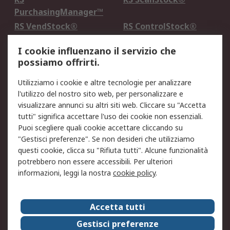
PurchasingManager™
RS VendStock®
RS ControlStock®
Servizio di taratura
MePA
I cookie influenzano il servizio che
possiamo offrirti.
Legale
Utilizziamo i cookie e altre tecnologie per analizzare
Informativa Cookie
Informativa Privacy -
l'utilizzo del nostro sito web, per personalizzare e
Aggiornata
visualizzare annunci su altri siti web. Cliccare su "Accetta
Email Security
Termini d'uso
tutti" significa accettare l'uso dei cookie non essenziali.
Condizioni di vendita
Condizioni generali di
Puoi scegliere quali cookie accettare cliccando su
servizio
"Gestisci preferenze". Se non desideri che utilizziamo
questi cookie, clicca su "Rifiuta tutti". Alcune funzionalità
Etica e responsabilità
potrebbero non essere accessibili. Per ulteriori
informazioni, leggi la nostra
cookie policy
.
Chi Siamo
Chi Siamo
Contattaci
Accetta tutti
Supporto
ESG
Gestisci preferenze
Carriere
RS Group