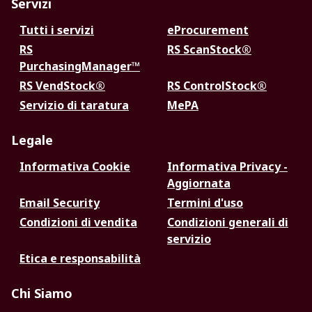
Servizi
Tutti i servizi
eProcurement
RS
RS ScanStock®
PurchasingManager™
RS VendStock®
RS ControlStock®
Servizio di taratura
MePA
Legale
Informativa Cookie
Informativa Privacy -
Aggiornata
Email Security
Termini d'uso
Condizioni di vendita
Condizioni generali di
servizio
Etica e responsabilità
Chi Siamo