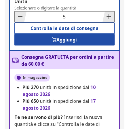
Add
Unità
to
Selezionare o digitare la quantità
Basket
Controlla le date di consegna
Aggiungi
Consegna GRATUITA per ordini a partire
da 60,00 €
In magazzino
Più
270
unità in spedizione dal
10
agosto 2026
Più
650
unità in spedizione dal
17
agosto 2026
Te ne servono di più?
Inserisci la nuova
quantità e clicca su "Controlla le date di