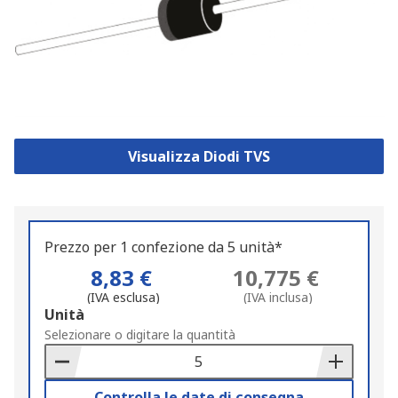
Visualizza Diodi TVS
Prezzo per 1 confezione da 5 unità*
8,83 €
10,775 €
(IVA esclusa)
(IVA inclusa)
Add
Unità
to
Selezionare o digitare la quantità
Basket
Controlla le date di consegna