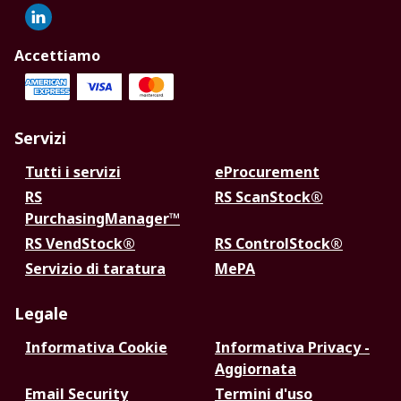
Accettiamo
Servizi
Tutti i servizi
eProcurement
RS
RS ScanStock®
PurchasingManager™
RS VendStock®
RS ControlStock®
Servizio di taratura
MePA
Legale
Informativa Cookie
Informativa Privacy -
Aggiornata
Email Security
Termini d'uso