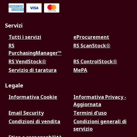
Servizi
Tutti i servizi
eProcurement
RS
RS ScanStock®
PurchasingManager™
RS VendStock®
RS ControlStock®
Servizio di taratura
MePA
Legale
Informativa Cookie
Informativa Privacy -
Aggiornata
Email Security
Termini d'uso
Condizioni di vendita
Condizioni generali di
servizio