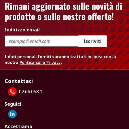
Rimani aggiornato sulle novità di
prodotto e sulle nostre offerte!
Indirizzo email
Iscriviti
I dati personali forniti saranno trattati in linea con la
nostra
Politica sulla Privacy
.
Contattaci
02.66.058.1
Seguici
Accettiamo