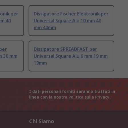
ronik per
Dissipatore Fischer Elektronik per
mm 40
Universal Square Alu 10 mm 40
mm 40mm
per
Dissipatore SPREADFAST per
mm 30 mm
Universal Square Alu 6 mm 19 mm
19mm
I dati personali forniti saranno trattati in
linea con la nostra
Politica sulla Privacy
.
Chi Siamo