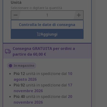
Add
Unità
to
Selezionare o digitare la quantità
Basket
Controlla le date di consegna
Aggiungi
Consegna GRATUITA per ordini a
partire da 60,00 €
In magazzino
Più
12
unità in spedizione dal
10
agosto 2026
Più
92
unità in spedizione dal
17
novembre 2026
Più
40
unità in spedizione dal
20
novembre 2026