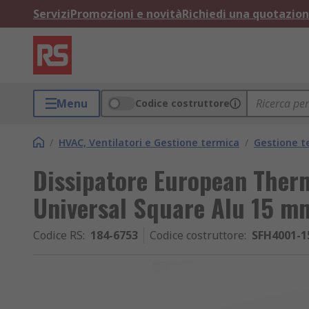
Servizi
Promozioni e novità
Richiedi una quotazio
Menu
Codice costruttore
/
HVAC, Ventilatori e Gestione termica
/
Gestione t
Dissipatore European Ther
Universal Square Alu 15
Codice RS
:
184-6753
Codice costruttore
:
SFH4001-1