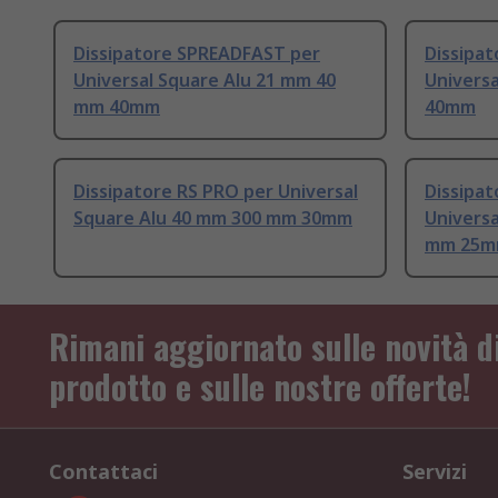
Dissipatore SPREADFAST per
Dissipa
Universal Square Alu 21 mm 40
Univers
mm 40mm
40mm
Dissipatore RS PRO per Universal
Dissipa
Square Alu 40 mm 300 mm 30mm
Universa
mm 25
Rimani aggiornato sulle novità d
prodotto e sulle nostre offerte!
Contattaci
Servizi