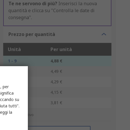
Te ne servono di più?
Inserisci la nuova
quantità e clicca su "Controlla le date di
consegna".
Prezzo per quantità
Unità
Per unità
1 - 9
4,88 €
10 - 24
4,49 €
25 - 49
4,29 €
, per
50 - 99
4,15 €
ignifica
liccando su
100 +
3,81 €
uta tutti".
eggi la
*prezzo indicativo