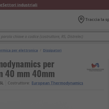
ne
Settori industriali
Traccia la s
ermica per elettronica
/
Dissipatori
modynamics per
 mm 40 mm 40mm
5L
Costruttore
:
European Thermodynamics