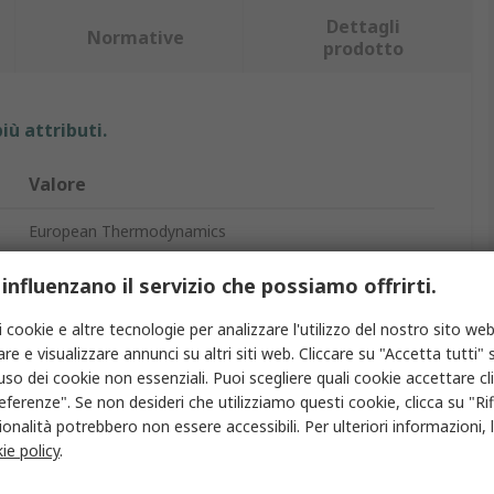
Dettagli
Normative
prodotto
iù attributi.
Valore
European Thermodynamics
Dissipatore
 influenzano il servizio che possiamo offrirti.
Universal Square Alu
i cookie e altre tecnologie per analizzare l'utilizzo del nostro sito web
re e visualizzare annunci su altri siti web. Cliccare su "Accetta tutti" s
40mm
'uso dei cookie non essenziali. Puoi scegliere quali cookie accettare c
eferenze". Se non desideri che utilizziamo questi cookie, clicca su "Rifi
40mm
onalità potrebbero non essere accessibili. Per ulteriori informazioni, l
ie policy
.
15mm