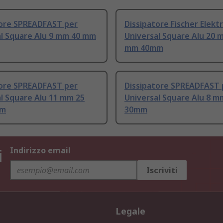
tore SPREADFAST per
Dissipatore Fischer Elekt
al Square Alu 9 mm 40 mm
Universal Square Alu 20 
mm 40mm
tore SPREADFAST per
Dissipatore SPREADFAST 
l Square Alu 11 mm 25
Universal Square Alu 8 
mm
30mm
i
Indirizzo email
Iscriviti
Legale