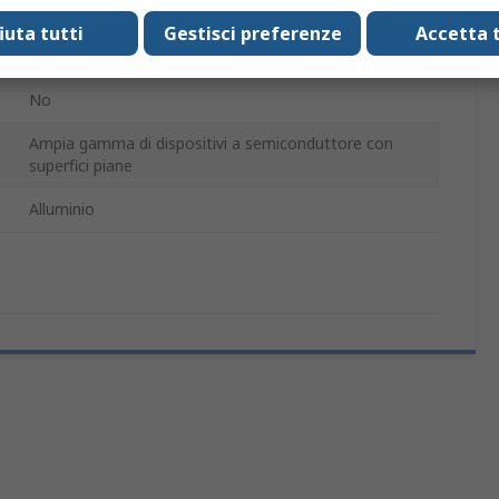
SFH
fiuta tutti
Gestisci preferenze
Accetta t
Nero
No
Ampia gamma di dispositivi a semiconduttore con
superfici piane
Alluminio