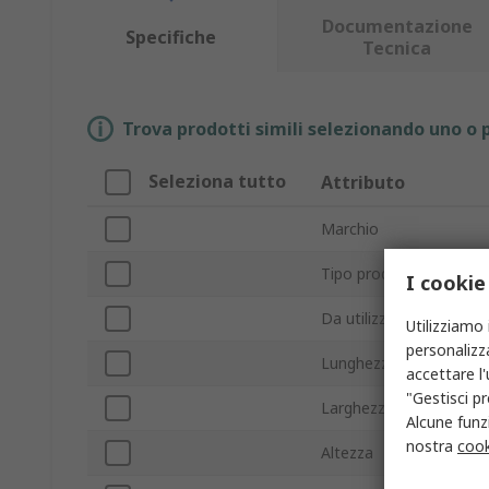
Documentazione
Specifiche
Tecnica
Trova prodotti simili selezionando uno o p
Seleziona tutto
Attributo
Marchio
Tipo prodotto
I cookie
Da utilizzare con
Utilizziamo 
personalizza
Lunghezza
accettare l
"Gestisci pr
Larghezza
Alcune funzi
nostra
cook
Altezza