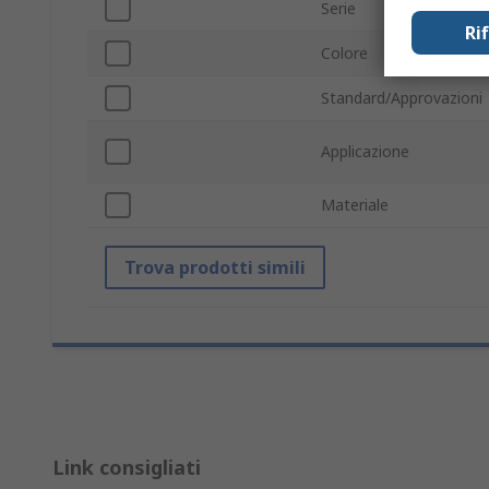
Serie
Ri
Colore
Standard/Approvazioni
Applicazione
Materiale
Trova prodotti simili
Link consigliati