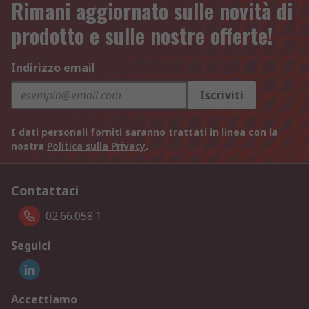
Rimani aggiornato sulle novità di
prodotto e sulle nostre offerte!
Indirizzo email
Iscriviti
I dati personali forniti saranno trattati in linea con la
nostra
Politica sulla Privacy
.
Contattaci
02.66.058.1
Seguici
Accettiamo