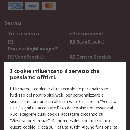
Servizi
Tutti i servizi
eProcurement
RS
RS ScanStock®
PurchasingManager™
RS VendStock®
RS ControlStock®
Servizio di taratura
MePA
I cookie influenzano il servizio che
possiamo offrirti.
Legale
Utilizziamo i cookie e altre tecnologie per analizzare
Informativa Cookie
Informativa Privacy -
l'utilizzo del nostro sito web, per personalizzare e
Aggiornata
visualizzare annunci su altri siti web. Cliccare su "Accetta
Email Security
Termini d'uso
tutti" significa accettare l'uso dei cookie non essenziali.
Condizioni di vendita
Condizioni generali di
Puoi scegliere quali cookie accettare cliccando su
servizio
"Gestisci preferenze". Se non desideri che utilizziamo
questi cookie, clicca su "Rifiuta tutti". Alcune funzionalità
Etica e responsabilità