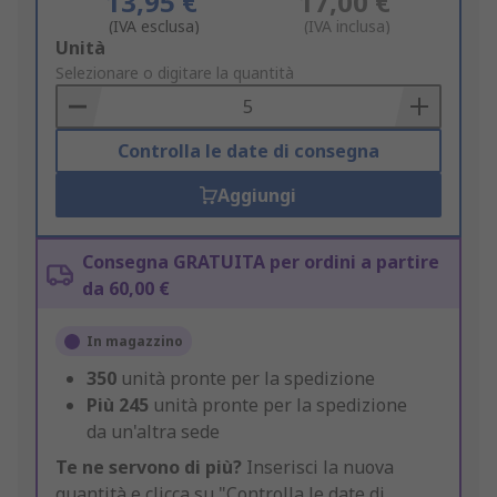
13,95 €
17,00 €
(IVA esclusa)
(IVA inclusa)
Add
Unità
to
Selezionare o digitare la quantità
Basket
Controlla le date di consegna
Aggiungi
Consegna GRATUITA per ordini a partire
da 60,00 €
In magazzino
350
unità pronte per la spedizione
Più
245
unità pronte per la spedizione
da un'altra sede
Te ne servono di più?
Inserisci la nuova
quantità e clicca su "Controlla le date di