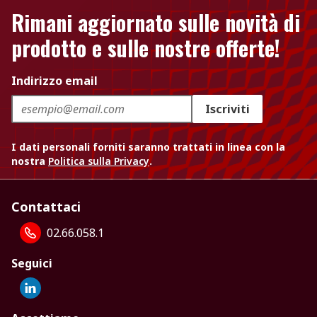
Rimani aggiornato sulle novità di
prodotto e sulle nostre offerte!
Indirizzo email
Iscriviti
I dati personali forniti saranno trattati in linea con la
nostra
Politica sulla Privacy
.
Contattaci
02.66.058.1
Seguici