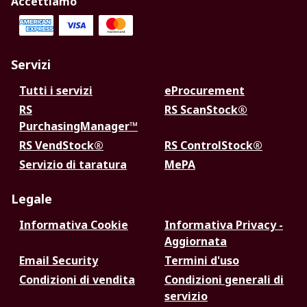
Accettiamo
Servizi
Tutti i servizi
eProcurement
RS
RS ScanStock®
PurchasingManager™
RS VendStock®
RS ControlStock®
Servizio di taratura
MePA
Legale
Informativa Cookie
Informativa Privacy -
Aggiornata
Email Security
Termini d'uso
Condizioni di vendita
Condizioni generali di
servizio