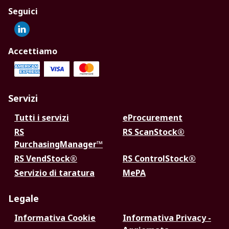
Seguici
Accettiamo
Servizi
Tutti i servizi
eProcurement
RS
RS ScanStock®
PurchasingManager™
RS VendStock®
RS ControlStock®
Servizio di taratura
MePA
Legale
Informativa Cookie
Informativa Privacy -