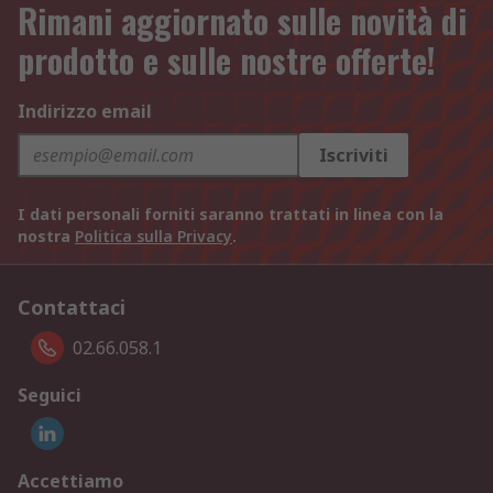
Rimani aggiornato sulle novità di
prodotto e sulle nostre offerte!
Indirizzo email
Iscriviti
I dati personali forniti saranno trattati in linea con la
nostra
Politica sulla Privacy
.
Contattaci
02.66.058.1
Seguici
Accettiamo