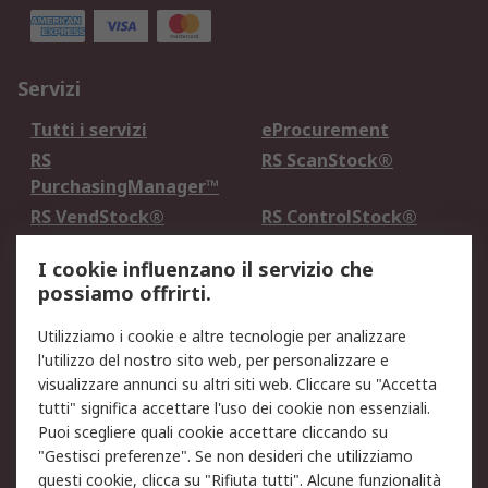
Servizi
Tutti i servizi
eProcurement
RS
RS ScanStock®
PurchasingManager™
RS VendStock®
RS ControlStock®
Servizio di taratura
MePA
I cookie influenzano il servizio che
possiamo offrirti.
Legale
Utilizziamo i cookie e altre tecnologie per analizzare
Informativa Cookie
Informativa Privacy -
l'utilizzo del nostro sito web, per personalizzare e
Aggiornata
visualizzare annunci su altri siti web. Cliccare su "Accetta
Email Security
Termini d'uso
tutti" significa accettare l'uso dei cookie non essenziali.
Condizioni di vendita
Condizioni generali di
Puoi scegliere quali cookie accettare cliccando su
servizio
"Gestisci preferenze". Se non desideri che utilizziamo
questi cookie, clicca su "Rifiuta tutti". Alcune funzionalità
Etica e responsabilità