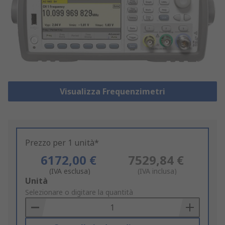
Visualizza Frequenzimetri
Prezzo per 1 unità*
6172,00 €
7529,84 €
(IVA esclusa)
(IVA inclusa)
Add
Unità
to
Selezionare o digitare la quantità
Basket