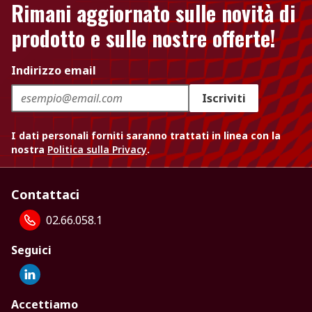
Rimani aggiornato sulle novità di
prodotto e sulle nostre offerte!
Indirizzo email
Iscriviti
I dati personali forniti saranno trattati in linea con la
nostra
Politica sulla Privacy
.
Contattaci
02.66.058.1
Seguici
Accettiamo