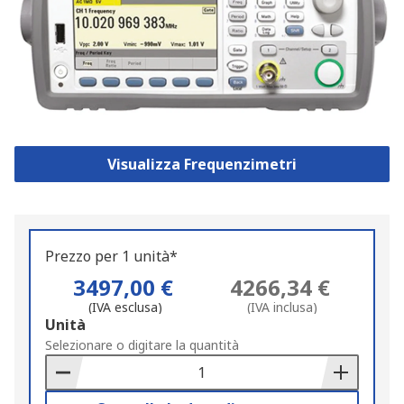
Visualizza Frequenzimetri
Prezzo per 1 unità*
3497,00 €
4266,34 €
(IVA esclusa)
(IVA inclusa)
Add
Unità
to
Selezionare o digitare la quantità
Basket