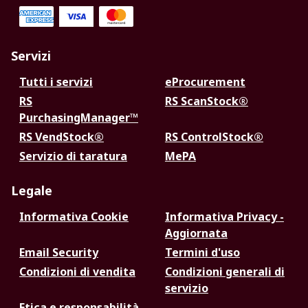
Servizi
Tutti i servizi
eProcurement
RS
RS ScanStock®
PurchasingManager™
RS VendStock®
RS ControlStock®
Servizio di taratura
MePA
Legale
Informativa Cookie
Informativa Privacy -
Aggiornata
Email Security
Termini d'uso
Condizioni di vendita
Condizioni generali di
servizio
Etica e responsabilità