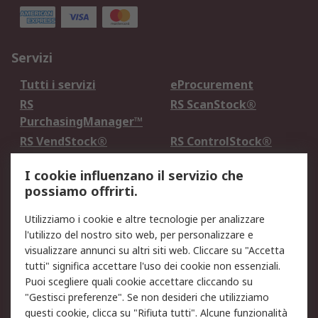
Servizi
Tutti i servizi
eProcurement
RS
RS ScanStock®
PurchasingManager™
RS VendStock®
RS ControlStock®
Servizio di taratura
MePA
I cookie influenzano il servizio che
possiamo offrirti.
Legale
Utilizziamo i cookie e altre tecnologie per analizzare
Informativa Cookie
Informativa Privacy -
l'utilizzo del nostro sito web, per personalizzare e
Aggiornata
visualizzare annunci su altri siti web. Cliccare su "Accetta
Email Security
Termini d'uso
tutti" significa accettare l'uso dei cookie non essenziali.
Condizioni di vendita
Condizioni generali di
Puoi scegliere quali cookie accettare cliccando su
servizio
"Gestisci preferenze". Se non desideri che utilizziamo
questi cookie, clicca su "Rifiuta tutti". Alcune funzionalità
Etica e responsabilità