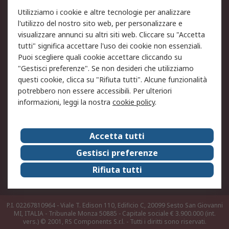
Utilizziamo i cookie e altre tecnologie per analizzare
Informativa Cookie
Informativa Privacy -
l'utilizzo del nostro sito web, per personalizzare e
Aggiornata
visualizzare annunci su altri siti web. Cliccare su "Accetta
Email Security
Termini d'uso
tutti" significa accettare l'uso dei cookie non essenziali.
Condizioni di vendita
Condizioni generali di
Puoi scegliere quali cookie accettare cliccando su
servizio
"Gestisci preferenze". Se non desideri che utilizziamo
questi cookie, clicca su "Rifiuta tutti". Alcune funzionalità
Etica e responsabilità
potrebbero non essere accessibili. Per ulteriori
informazioni, leggi la nostra
cookie policy
.
Chi Siamo
Chi Siamo
Contattaci
Accetta tutti
Supporto
ESG
Gestisci preferenze
Carriere
RS Group
Rifiuta tutti
Press Centre
Discovery: il Blog di RS
P.I. 02267810964 - Viale T. Edison 110, Edificio C, 20099 Sesto San Giovanni
MI, ITALIA - Tribunale Monza 50885 - Capitale sociale € 3.900.000 (int.
vers.)
© 2001, RS Components S.r.l. - Tutti i diritti sono riservati.