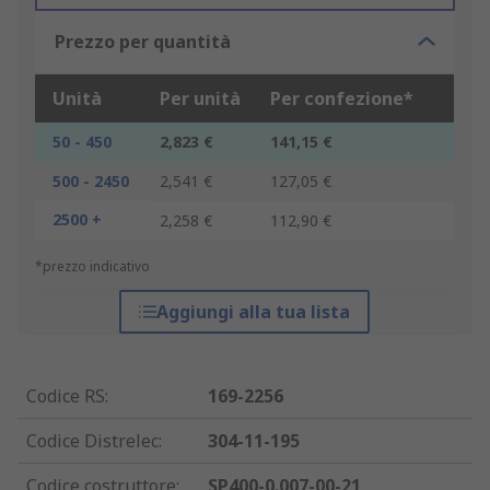
Prezzo per quantità
Unità
Per unità
Per confezione*
50 - 450
2,823 €
141,15 €
500 - 2450
2,541 €
127,05 €
2500 +
2,258 €
112,90 €
*prezzo indicativo
Aggiungi alla tua lista
Codice RS
:
169-2256
Codice Distrelec
:
304-11-195
Codice costruttore
:
SP400-0.007-00-21