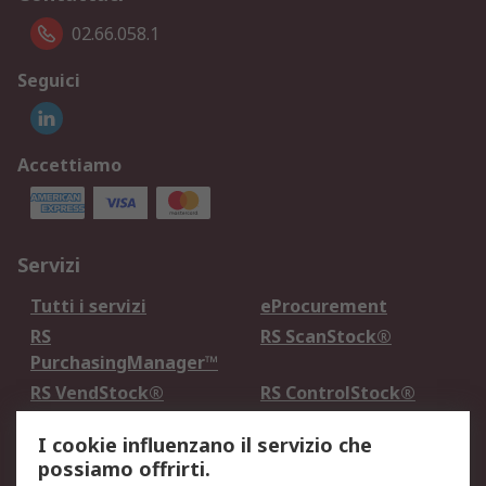
02.66.058.1
Seguici
Accettiamo
Servizi
Tutti i servizi
eProcurement
RS
RS ScanStock®
PurchasingManager™
RS VendStock®
RS ControlStock®
Servizio di taratura
MePA
I cookie influenzano il servizio che
possiamo offrirti.
Legale