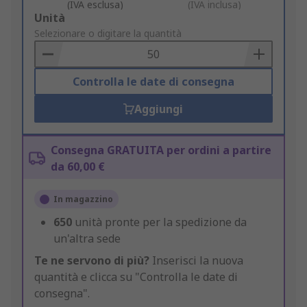
(IVA esclusa)
(IVA inclusa)
Add
Unità
to
Selezionare o digitare la quantità
Basket
Controlla le date di consegna
Aggiungi
Consegna GRATUITA per ordini a partire
da 60,00 €
In magazzino
650
unità pronte per la spedizione da
un'altra sede
Te ne servono di più?
Inserisci la nuova
quantità e clicca su "Controlla le date di
consegna".