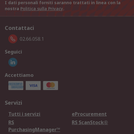
I dati personali forniti saranno trattati in linea con la
nostra
Politica sulla Privacy
.
Contattaci
02.66.058.1
Seguici
Accettiamo
Servizi
Tutti i servizi
eProcurement
RS
RS ScanStock®
PurchasingManager™