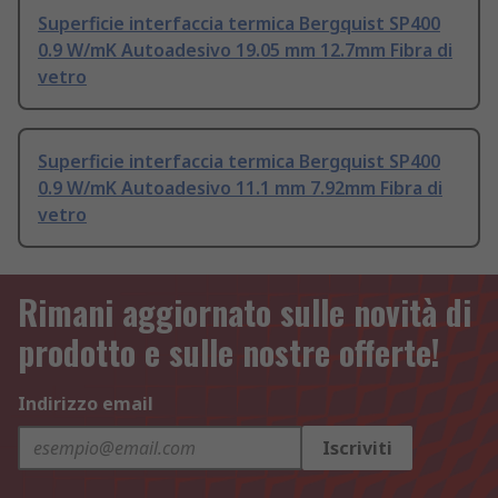
Superficie interfaccia termica Bergquist SP400
0.9 W/mK Autoadesivo 19.05 mm 12.7mm Fibra di
vetro
Superficie interfaccia termica Bergquist SP400
0.9 W/mK Autoadesivo 11.1 mm 7.92mm Fibra di
vetro
Rimani aggiornato sulle novità di
prodotto e sulle nostre offerte!
Indirizzo email
Iscriviti