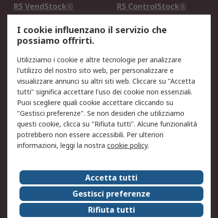
RS VendStock®
RS ControlStock®
Servizio di taratura
MePA
I cookie influenzano il servizio che
possiamo offrirti.
Legale
Utilizziamo i cookie e altre tecnologie per analizzare
Informativa Cookie
Informativa Privacy -
l'utilizzo del nostro sito web, per personalizzare e
Aggiornata
visualizzare annunci su altri siti web. Cliccare su "Accetta
Email Security
Termini d'uso
tutti" significa accettare l'uso dei cookie non essenziali.
Condizioni di vendita
Condizioni generali di
Puoi scegliere quali cookie accettare cliccando su
servizio
"Gestisci preferenze". Se non desideri che utilizziamo
questi cookie, clicca su "Rifiuta tutti". Alcune funzionalità
Etica e responsabilità
potrebbero non essere accessibili. Per ulteriori
informazioni, leggi la nostra
cookie policy
.
Chi Siamo
Chi Siamo
Contattaci
Accetta tutti
Supporto
ESG
Gestisci preferenze
Carriere
RS Group
Rifiuta tutti
Press Centre
Discovery: il Blog di RS