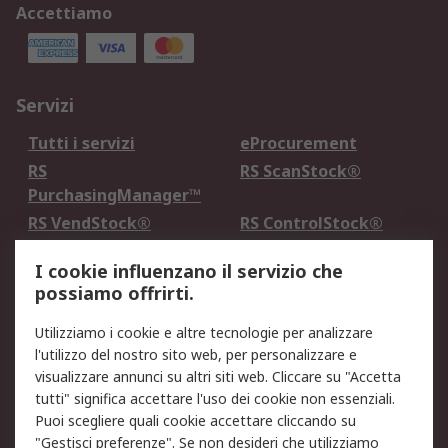
Accettiamo
Servizi
Tutti i servizi
eProcurement
RS
RS ScanStock®
PurchasingManager™
RS VendStock®
RS ControlStock®
Servizio di taratura
MePA
I cookie influenzano il servizio che
possiamo offrirti.
Legale
Utilizziamo i cookie e altre tecnologie per analizzare
Informativa Cookie
Informativa Privacy -
l'utilizzo del nostro sito web, per personalizzare e
Aggiornata
visualizzare annunci su altri siti web. Cliccare su "Accetta
Email Security
Termini d'uso
tutti" significa accettare l'uso dei cookie non essenziali.
Condizioni di vendita
Condizioni generali di
Puoi scegliere quali cookie accettare cliccando su
servizio
"Gestisci preferenze". Se non desideri che utilizziamo