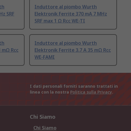
th
Induttore al piombo Wurth
MHz SRF
Elektronik Ferrite 370 mA 7 MHz
SRF max 1 Ω Rcc WE-TI
th
Induttore al piombo Wurth
23 mΩ Rcc
Elektronik Ferrite 3.7 A 35 mΩ Rcc
WE-FAMI
I dati personali forniti saranno trattati in
linea con la nostra
Politica sulla Privacy
.
Chi Siamo
Chi Siamo