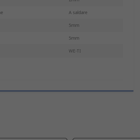
ne
A saldare
5mm
5mm
WE-TI