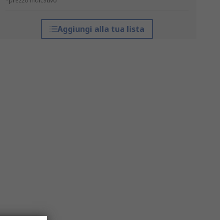
*prezzo indicativo
Aggiungi alla tua lista