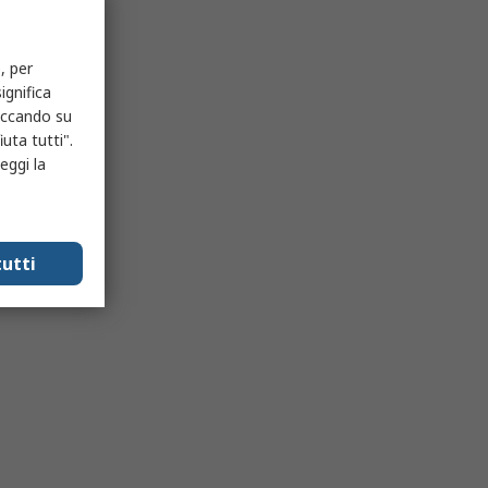
, per
ignifica
liccando su
uta tutti".
eggi la
utti