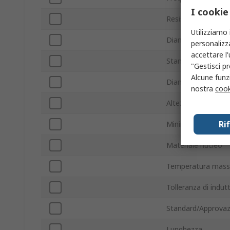
I cookie
Resistenza in CC 
Utilizziamo 
Diametro
personalizza
accettare l
Standard automobil
"Gestisci pr
Alcune funzi
Diametro cavo
nostra
cook
Altezza
Ri
Minima temperatur
Materiale nucleo
Temperatura mass
Tolleranza di indut
Standard/Approvaz
Lunghezza