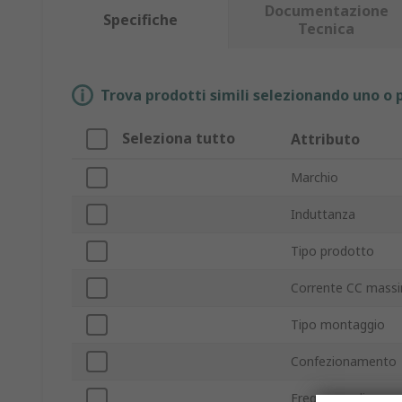
Documentazione
Specifiche
Tecnica
Trova prodotti simili selezionando uno o p
Seleziona tutto
Attributo
Marchio
Induttanza
Tipo prodotto
Corrente CC mass
Tipo montaggio
Confezionamento
Frequenza di prova