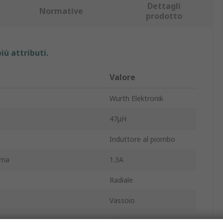
Dettagli
Normative
prodotto
iù attributi.
Valore
Wurth Elektronik
47μH
Induttore al piombo
ima
1.3A
Radiale
Vassoio
1kHz