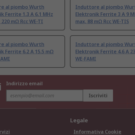
re al piombo Wurth
Induttore al piombo Wur
ik Ferrite 1.3 A 6.1 MHz
Elektronik Ferrite 3 A 9 
, 220 mΩ Rcc WE-TI
max, 88 mΩ Rcc WE-TIS
re al piombo Wurth
Induttore al piombo Wur
ik Ferrite 6.2 A 15.5 mΩ
Elektronik Ferrite 4.6 A 
FAMI
WE-FAMI
i
Indirizzo email
Iscriviti
Legale
rvizi
Informativa Cookie