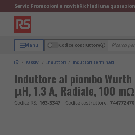
Servizi
Promozioni e novità
Richiedi una quotazio
Menu
Codice costruttore
/
Passivi
/
Induttori
/
Induttori terminati
Induttore al piombo Wurth E
μH, 1.3 A, Radiale, 100 mΩ
Codice RS
:
163-3347
Codice costruttore
:
744772470