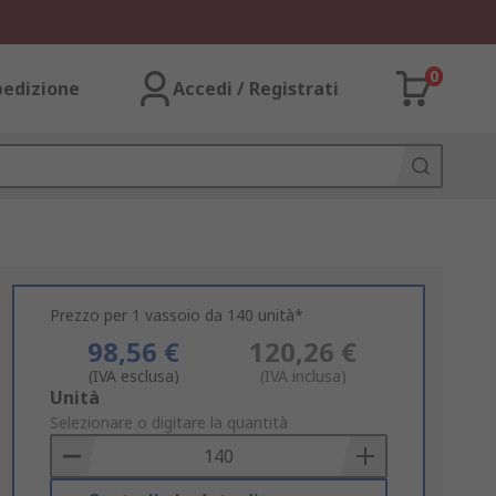
0
pedizione
Accedi / Registrati
Prezzo per 1 vassoio da 140 unità*
98,56 €
120,26 €
(IVA esclusa)
(IVA inclusa)
Add
Unità
to
Selezionare o digitare la quantità
Basket