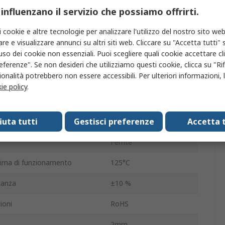
 influenzano il servizio che possiamo offrirti.
massima
100mΩ
i cookie e altre tecnologie per analizzare l'utilizzo del nostro sito web
8.3mm
re e visualizzare annunci su altri siti web. Cliccare su "Accetta tutti" s
'uso dei cookie non essenziali. Puoi scegliere quali cookie accettare c
istico
No
eferenze". Se non desideri che utilizziamo questi cookie, clicca su "Rifi
onalità potrebbero non essere accessibili. Per ulteriori informazioni, l
0.7mm
ie policy
.
10mm
fiuta tutti
Gestisci preferenze
Accetta t
a operativa
-40°C
Ferrite
ima di funzionamento
125°C
tanza
±10 %
ioni
RoHS
2mm