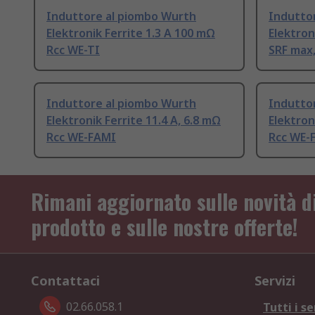
Induttore al piombo Wurth
Indutto
Elektronik Ferrite 1.3 A 100 mΩ
Elektron
Rcc WE-TI
SRF max
Induttore al piombo Wurth
Indutto
Elektronik Ferrite 11.4 A, 6.8 mΩ
Elektron
Rcc WE-FAMI
Rcc WE-
Rimani aggiornato sulle novità d
prodotto e sulle nostre offerte!
Contattaci
Servizi
02.66.058.1
Tutti i se