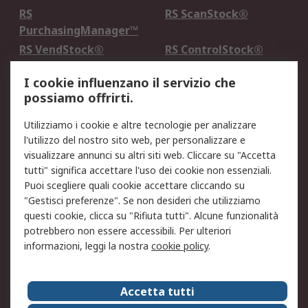
RS
RS ScanStock®
PurchasingManager™
RS VendStock®
RS ControlStock®
Servizio di taratura
MePA
I cookie influenzano il servizio che
possiamo offrirti.
Legale
Utilizziamo i cookie e altre tecnologie per analizzare
Informativa Cookie
Informativa Privacy -
l'utilizzo del nostro sito web, per personalizzare e
Aggiornata
visualizzare annunci su altri siti web. Cliccare su "Accetta
Email Security
Termini d'uso
tutti" significa accettare l'uso dei cookie non essenziali.
Condizioni di vendita
Condizioni generali di
Puoi scegliere quali cookie accettare cliccando su
servizio
"Gestisci preferenze". Se non desideri che utilizziamo
questi cookie, clicca su "Rifiuta tutti". Alcune funzionalità
Etica e responsabilità
potrebbero non essere accessibili. Per ulteriori
informazioni, leggi la nostra
cookie policy
.
Chi Siamo
Chi Siamo
Contattaci
Accetta tutti
Supporto
ESG