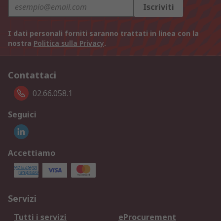
Iscriviti
I dati personali forniti saranno trattati in linea con la
nostra
Politica sulla Privacy
.
Contattaci
02.66.058.1
Seguici
Accettiamo
Servizi
Tutti i servizi
eProcurement