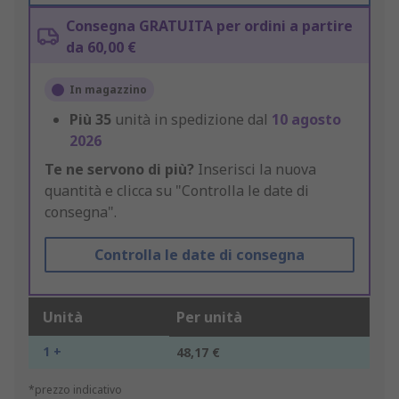
Consegna GRATUITA per ordini a partire
da 60,00 €
In magazzino
Più
35
unità in spedizione dal
10 agosto
2026
Te ne servono di più?
Inserisci la nuova
quantità e clicca su "Controlla le date di
consegna".
Controlla le date di consegna
Unità
Per unità
1 +
48,17 €
*prezzo indicativo