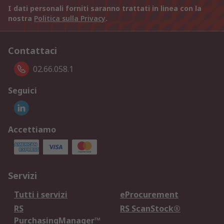
I dati personali forniti saranno trattati in linea con la
nostra
Politica sulla Privacy
.
Contattaci
02.66.058.1
Seguici
Accettiamo
Servizi
Tutti i servizi
eProcurement
RS
RS ScanStock®
PurchasingManager™