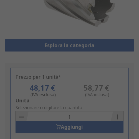
Esplora la categoria
Prezzo per 1 unità*
48,17 €
58,77 €
(IVA esclusa)
(IVA inclusa)
Add
Unità
to
Selezionare o digitare la quantità
Basket
Aggiungi