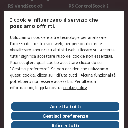
RS VendStock®
RS ControlStock®
Servizio di taratura
MePA
I cookie influenzano il servizio che
possiamo offrirti.
Legale
Utilizziamo i cookie e altre tecnologie per analizzare
Informativa Cookie
Informativa Privacy -
l'utilizzo del nostro sito web, per personalizzare e
Aggiornata
visualizzare annunci su altri siti web. Cliccare su "Accetta
Email Security
Termini d'uso
tutti" significa accettare l'uso dei cookie non essenziali.
Condizioni di vendita
Condizioni generali di
Puoi scegliere quali cookie accettare cliccando su
servizio
"Gestisci preferenze". Se non desideri che utilizziamo
questi cookie, clicca su "Rifiuta tutti". Alcune funzionalità
Etica e responsabilità
potrebbero non essere accessibili. Per ulteriori
informazioni, leggi la nostra
cookie policy
.
Chi Siamo
Chi Siamo
Contattaci
Accetta tutti
Supporto
ESG
Gestisci preferenze
Carriere
RS Group
Rifiuta tutti
Press Centre
Discovery: il Blog di RS