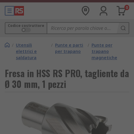
0
Codice costruttore
/
Utensili
/
Punte e parti
/
Punte per
elettrici e
per trapano
trapano
saldatura
magnetiche
Fresa in HSS RS PRO, tagliente da
Ø 30 mm, 1 pezzi