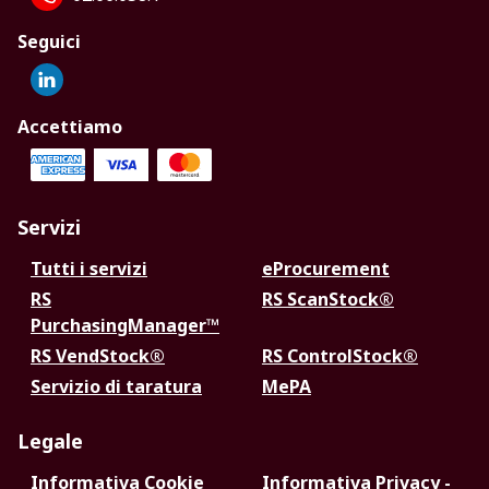
Seguici
Accettiamo
Servizi
Tutti i servizi
eProcurement
RS
RS ScanStock®
PurchasingManager™
RS VendStock®
RS ControlStock®
Servizio di taratura
MePA
Legale
Informativa Cookie
Informativa Privacy -