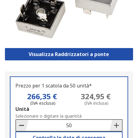
Visualizza Raddrizzatori a ponte
Prezzo per 1 scatola da 50 unità*
266,35 €
324,95 €
(IVA esclusa)
(IVA inclusa)
Add
Unità
to
Selezionare o digitare la quantità
Basket
Controlla le date di consegna