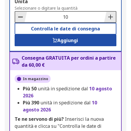
Add
Unità
to
Selezionare o digitare la quantità
Basket
Controlla le date di consegna
Aggiungi
Consegna GRATUITA per ordini a partire
da 60,00 €
In magazzino
Più
50
unità in spedizione dal
10 agosto
2026
Più
390
unità in spedizione dal
10
agosto 2026
Te ne servono di più?
Inserisci la nuova
quantità e clicca su "Controlla le date di