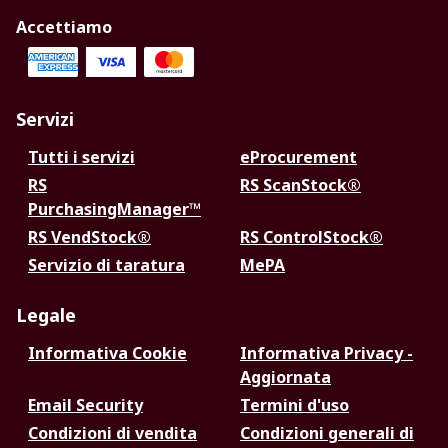
Accettiamo
Servizi
Tutti i servizi
eProcurement
RS
RS ScanStock®
PurchasingManager™
RS VendStock®
RS ControlStock®
Servizio di taratura
MePA
Legale
Informativa Cookie
Informativa Privacy -
Aggiornata
Email Security
Termini d'uso
Condizioni di vendita
Condizioni generali di