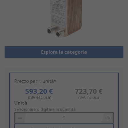
Esplora la categoria
Prezzo per 1 unità*
593,20 €
723,70 €
(IVA esclusa)
(IVA inclusa)
Add
Unità
to
Selezionare o digitare la quantità
Basket