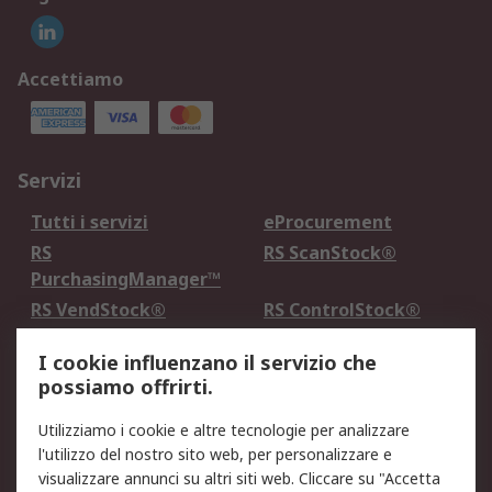
Accettiamo
Servizi
Tutti i servizi
eProcurement
RS
RS ScanStock®
PurchasingManager™
RS VendStock®
RS ControlStock®
Servizio di taratura
MePA
I cookie influenzano il servizio che
possiamo offrirti.
Legale
Utilizziamo i cookie e altre tecnologie per analizzare
Informativa Cookie
Informativa Privacy -
l'utilizzo del nostro sito web, per personalizzare e
Aggiornata
visualizzare annunci su altri siti web. Cliccare su "Accetta