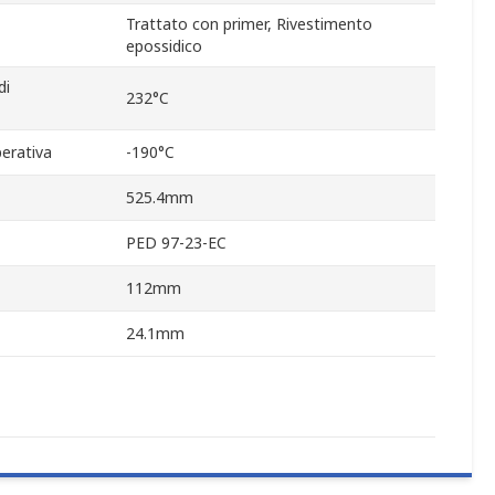
Trattato con primer, Rivestimento
epossidico
di
232°C
erativa
-190°C
525.4mm
PED 97-23-EC
112mm
24.1mm