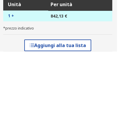
Unità
Per unità
1 +
842,13 €
*prezzo indicativo
Aggiungi alla tua lista