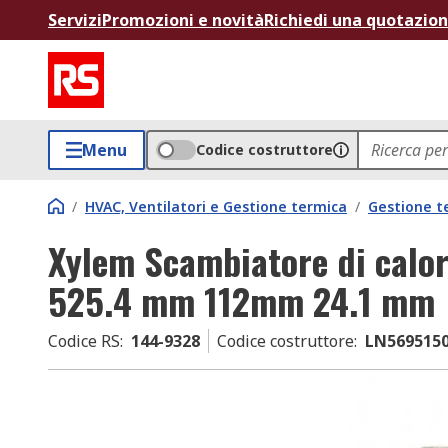
Servizi
Promozioni e novità
Richiedi una quotazio
Menu
Codice costruttore
/
HVAC, Ventilatori e Gestione termica
/
Gestione t
Xylem Scambiatore di calor
525.4 mm 112mm 24.1 mm
Codice RS
:
144-9328
Codice costruttore
:
LN569515