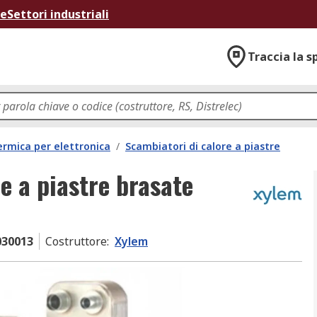
ne
Settori industriali
Traccia la s
ermica per elettronica
/
Scambiatori di calore a piastre
e a piastre brasate
030013
Costruttore
:
Xylem