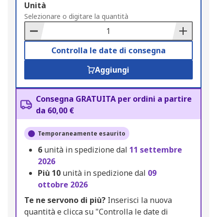
Add
Unità
to
Selezionare o digitare la quantità
Basket
Controlla le date di consegna
Aggiungi
Consegna GRATUITA per ordini a partire
da 60,00 €
Temporaneamente esaurito
6
unità in spedizione dal
11 settembre
2026
Più
10
unità in spedizione dal
09
ottobre 2026
Te ne servono di più?
Inserisci la nuova
quantità e clicca su "Controlla le date di