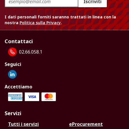
Iscriviti
I dati personali forniti saranno trattati in linea con la
nostra
Politica sulla Privacy
.
Contattaci
02.66.058.1
Seguici
Accettiamo
Servizi
Tutti i servizi
eProcurement