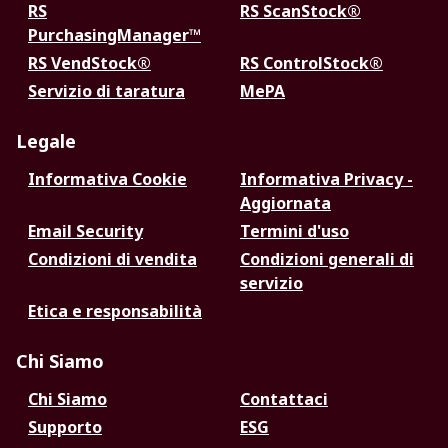
RS
RS ScanStock®
PurchasingManager™
RS VendStock®
RS ControlStock®
Servizio di taratura
MePA
Legale
Informativa Cookie
Informativa Privacy -
Aggiornata
Email Security
Termini d'uso
Condizioni di vendita
Condizioni generali di
servizio
Etica e responsabilità
Chi Siamo
Chi Siamo
Contattaci
Supporto
ESG