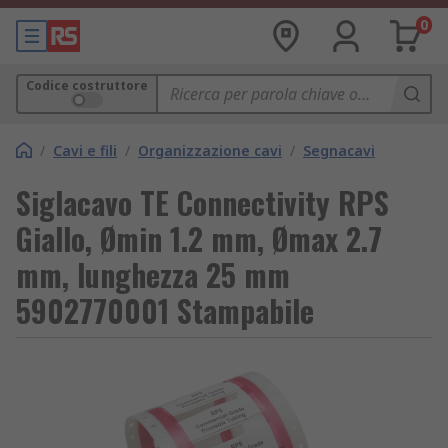
0
Codice costruttore
/
Cavi e fili
/
Organizzazione cavi
/
Segnacavi
Siglacavo TE Connectivity RPS
Giallo, Ømin 1.2 mm, Ømax 2.7
mm, lunghezza 25 mm
5902770001 Stampabile