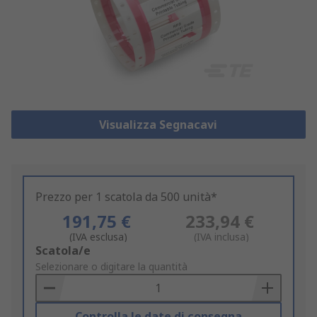
Visualizza Segnacavi
Prezzo per 1 scatola da 500 unità*
191,75 €
233,94 €
(IVA esclusa)
(IVA inclusa)
Add
Scatola/e
to
Selezionare o digitare la quantità
Basket
Controlla le date di consegna