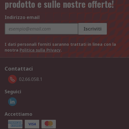
prodotto e sulle nostre offerte!
Indirizzo email
Iscriviti
I dati personali forniti saranno trattati in linea con la
nostra
Politica sulla Privacy
.
Contattaci
02.66.058.1
Seguici
Accettiamo