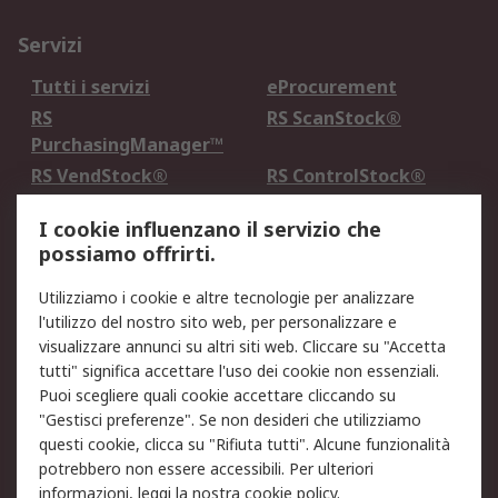
Servizi
Tutti i servizi
eProcurement
RS
RS ScanStock®
PurchasingManager™
RS VendStock®
RS ControlStock®
Servizio di taratura
MePA
I cookie influenzano il servizio che
possiamo offrirti.
Legale
Utilizziamo i cookie e altre tecnologie per analizzare
Informativa Cookie
Informativa Privacy -
l'utilizzo del nostro sito web, per personalizzare e
Aggiornata
visualizzare annunci su altri siti web. Cliccare su "Accetta
Email Security
Termini d'uso
tutti" significa accettare l'uso dei cookie non essenziali.
Condizioni di vendita
Condizioni generali di
Puoi scegliere quali cookie accettare cliccando su
servizio
"Gestisci preferenze". Se non desideri che utilizziamo
questi cookie, clicca su "Rifiuta tutti". Alcune funzionalità
Etica e responsabilità
potrebbero non essere accessibili. Per ulteriori
informazioni, leggi la nostra
cookie policy
.