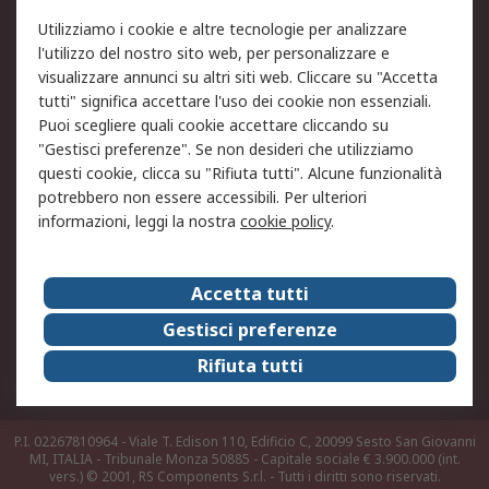
Utilizziamo i cookie e altre tecnologie per analizzare
Informativa Cookie
Informativa Privacy -
l'utilizzo del nostro sito web, per personalizzare e
Aggiornata
visualizzare annunci su altri siti web. Cliccare su "Accetta
Email Security
Termini d'uso
tutti" significa accettare l'uso dei cookie non essenziali.
Condizioni di vendita
Condizioni generali di
Puoi scegliere quali cookie accettare cliccando su
servizio
"Gestisci preferenze". Se non desideri che utilizziamo
questi cookie, clicca su "Rifiuta tutti". Alcune funzionalità
Etica e responsabilità
potrebbero non essere accessibili. Per ulteriori
informazioni, leggi la nostra
cookie policy
.
Chi Siamo
Chi Siamo
Contattaci
Accetta tutti
Supporto
ESG
Gestisci preferenze
Carriere
RS Group
Rifiuta tutti
Press Centre
Discovery: il Blog di RS
P.I. 02267810964 - Viale T. Edison 110, Edificio C, 20099 Sesto San Giovanni
MI, ITALIA - Tribunale Monza 50885 - Capitale sociale € 3.900.000 (int.
vers.)
© 2001, RS Components S.r.l. - Tutti i diritti sono riservati.