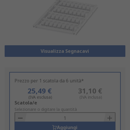
Visualizza Segnacavi
Prezzo per 1 scatola da 6 unità*
25,49 €
31,10 €
(IVA esclusa)
(IVA inclusa)
Add
Scatola/e
to
Selezionare o digitare la quantità
Basket
Aggiungi