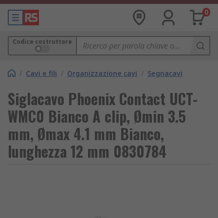
0
Codice costruttore
/
Cavi e fili
/
Organizzazione cavi
/
Segnacavi
Siglacavo Phoenix Contact UCT-
WMC0 Bianco A clip, Ømin 3.5
mm, Ømax 4.1 mm Bianco,
lunghezza 12 mm 0830784