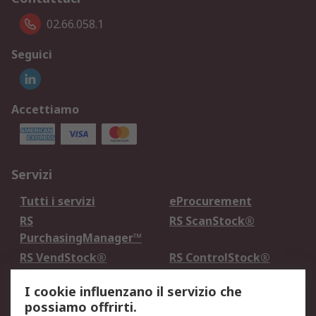
02.66.058.1
Seguici
Accettiamo
Servizi
Tutti i servizi
eProcurement
RS
RS ScanStock®
PurchasingManager™
RS VendStock®
RS ControlStock®
Servizio di taratura
MePA
I cookie influenzano il servizio che
possiamo offrirti.
Legale