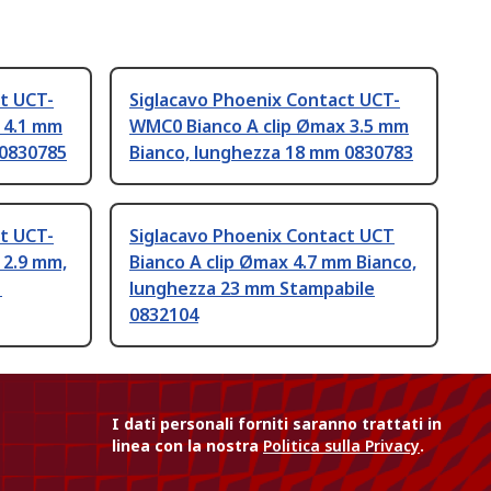
t UCT-
Siglacavo Phoenix Contact UCT-
 4.1 mm
WMC0 Bianco A clip Ømax 3.5 mm
 0830785
Bianco, lunghezza 18 mm 0830783
t UCT-
Siglacavo Phoenix Contact UCT
 2.9 mm,
Bianco A clip Ømax 4.7 mm Bianco,
1
lunghezza 23 mm Stampabile
0832104
I dati personali forniti saranno trattati in
linea con la nostra
Politica sulla Privacy
.