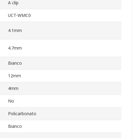
A clip
UCT-WMC0
4.1mm
4.7mm
Bianco
12mm
4mm
No
Policarbonato
Bianco