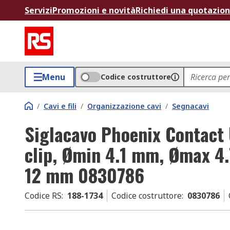
Servizi
Promozioni e novità
Richiedi una quotazio
Menu
Codice costruttore
/
Cavi e fili
/
Organizzazione cavi
/
Segnacavi
Siglacavo Phoenix Contac
clip, Ømin 4.1 mm, Ømax 4
12 mm 0830786
Codice RS
:
188-1734
Codice costruttore
:
0830786