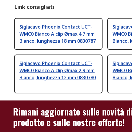
Link consigliati
Siglacavo Phoenix Contact UCT-
Siglacav
WMC0 Bianco A clip Ømax 4.7 mm
WMC0 Bi
Bianco, lunghezza 18 mm 0830787
Bianco,
Siglacavo Phoenix Contact UCT-
Siglacav
WMC0 Bianco A clip Ømax 2.9 mm
WMC0 Bi
Bianco, lunghezza 12 mm 0830780
Bianco,
Rimani aggiornato sulle novità d
prodotto e sulle nostre offerte!