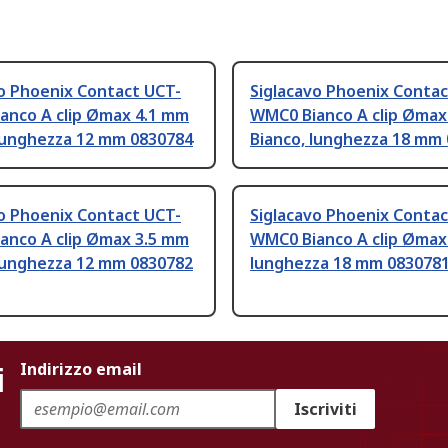
o Phoenix Contact UCT-
Siglacavo Phoenix Contac
anco A clip Ømax 4.1 mm
WMC0 Bianco A clip Ømax
 lunghezza 12 mm 0830784
Bianco, lunghezza 18 mm
o Phoenix Contact UCT-
Siglacavo Phoenix Contac
anco A clip Ømax 3.5 mm
WMC0 Bianco A clip Ømax
 lunghezza 12 mm 0830782
lunghezza 18 mm 083078
i
Indirizzo email
Iscriviti