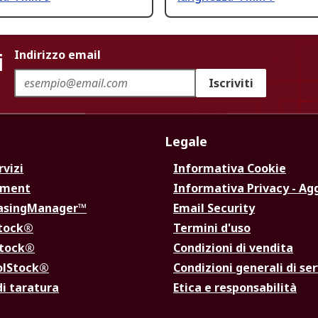
i
Indirizzo email
Iscriviti
Legale
rvizi
Informativa Cookie
ement
Informativa Privacy - Ag
hasingManager™
Email Security
Stock®
Termini d'uso
Stock®
Condizioni di vendita
olStock®
Condizioni generali di ser
di taratura
Etica e responsabilità