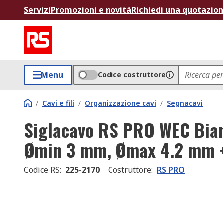
Servizi
Promozioni e novità
Richiedi una quotazio
Menu
Codice costruttore
/
Cavi e fili
/
Organizzazione cavi
/
Segnacavi
Siglacavo RS PRO WEC Bian
Ømin 3 mm, Ømax 4.2 mm 
Codice RS
:
225-2170
Costruttore
:
RS PRO