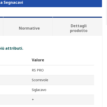
za Segnacavi
Dettagli
Normative
prodotto
iù attributi.
Valore
RS PRO
Scorrevole
Siglacavo
+