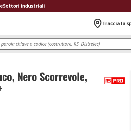
ne
Settori industriali
Traccia la s
co, Nero Scorrevole,
+