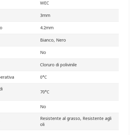
WEC
3mm
vo
4.2mm
Bianco, Nero
No
Cloruro di polivinile
erativa
0°C
di
70°C
No
Resistente al grasso, Resistente agli
e
oli