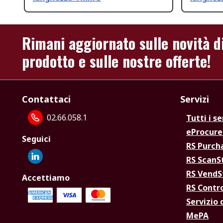
Rimani aggiornato sulle novità d
prodotto e sulle nostre offerte!
Contattaci
Servizi
02.66.058.1
Tutti i se
eProcur
Seguici
RS Purc
RS Scan
RS Vend
Accettiamo
RS Contr
Servizio 
MePA