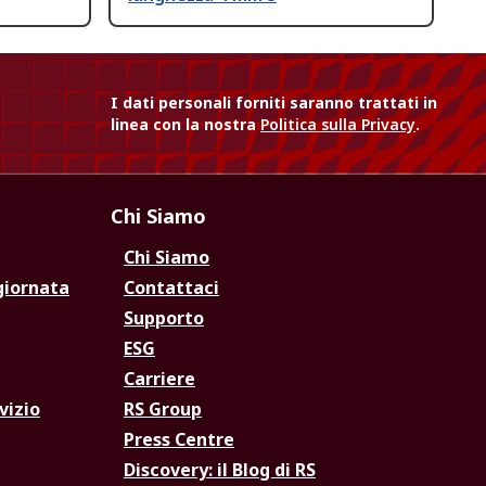
I dati personali forniti saranno trattati in
linea con la nostra
Politica sulla Privacy
.
Chi Siamo
Chi Siamo
giornata
Contattaci
Supporto
ESG
Carriere
vizio
RS Group
Press Centre
Discovery: il Blog di RS